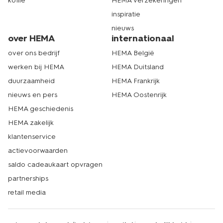
koffie
HEMA verzekeringen
inspiratie
nieuws
over HEMA
internationaal
over ons bedrijf
HEMA België
werken bij HEMA
HEMA Duitsland
duurzaamheid
HEMA Frankrijk
nieuws en pers
HEMA Oostenrijk
HEMA geschiedenis
HEMA zakelijk
klantenservice
actievoorwaarden
saldo cadeaukaart opvragen
partnerships
retail media