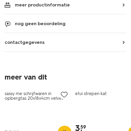
meer productinformatie
nog geen beoordeling
contactgegevens
meer van dit
nieuw
sassy me schrijfwaren in
etui strepen kat
opbergtas 20x18x4cm velvet
3
.
59