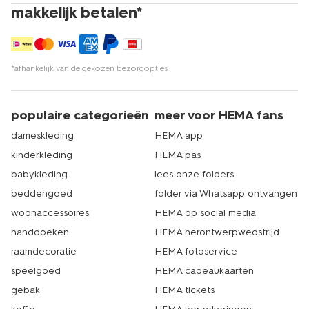
makkelijk betalen*
*afhankelijk van de gekozen bezorgopties
populaire categorieën
meer voor HEMA fans
dameskleding
HEMA app
kinderkleding
HEMA pas
babykleding
lees onze folders
beddengoed
folder via Whatsapp ontvangen
woonaccessoires
HEMA op social media
handdoeken
HEMA herontwerpwedstrijd
raamdecoratie
HEMA fotoservice
speelgoed
HEMA cadeaukaarten
gebak
HEMA tickets