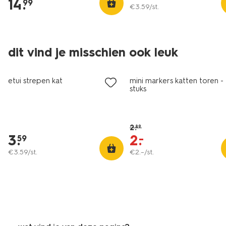
14
.
99
€
3
.
59
/st.
dit vind je misschien ook leuk
sale
etui strepen kat
mini markers katten toren -
stuks
2
.
89
3
.
2
.
–
59
€
3
.
59
/st.
€
2
.
–
/st.