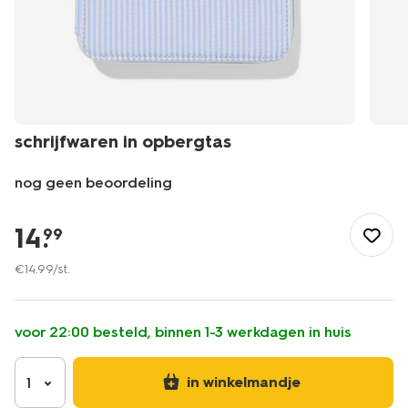
schrijfwaren in opbergtas
nog geen beoordeling
/school-
kantoor/etuis/schrijfwaren-
14
.
99
in-
opbergtas-
€
14
.
99
/st.
14402115.html
voor 22:00 besteld, binnen 1-3 werkdagen in huis
in winkelmandje
1