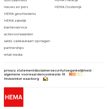
duurzaamheid
HEMA Frankrijk
nieuws en pers
HEMA Oostenrijk
HEMA geschiedenis
HEMA zakelijk
klantenservice
actievoorwaarden
saldo cadeaukaart opvragen
partnerships
retail media
privacy statement
disclaimer
security
toegankelijkheid
algemene voorwaarden
cookies
nix 18
thuiswinkel waarborg