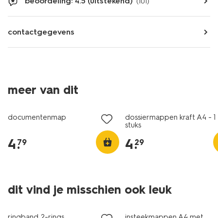
beoordeling: 4.5 (uitstekend)
(101)
contactgegevens
meer van dit
documentenmap
dossiermappen kraft A4 - 1
stuks
4
.
4
.
79
29
dit vind je misschien ook leuk
ringband 2-rings
insteekmappen A4 met