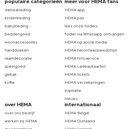
populaire categorieën
meer voor HEMA fans
dameskleding
HEMA app
kinderkleding
HEMA pas
babykleding
lees onze folders
beddengoed
folder via Whatsapp ontvangen
woonaccessoires
HEMA op social media
handdoeken
HEMA herontwerpwedstrijd
raamdecoratie
HEMA fotoservice
speelgoed
HEMA cadeaukaarten
gebak
HEMA tickets
koffie
HEMA verzekeringen
inspiratie
nieuws
over HEMA
internationaal
over ons bedrijf
HEMA België
werken bij HEMA
HEMA Duitsland