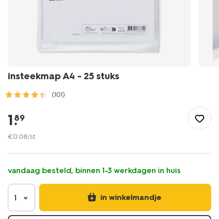
insteekmap A4 - 25 stuks
(101)
/school-
kantoor/mappen-
1
.
89
ordners/documentenmappen/insteekmap-
a4-
€
0
.
08
/st.
-
-25-
stuks-
vandaag besteld, binnen 1-3 werkdagen in huis
14822223.html
in winkelmandje
1