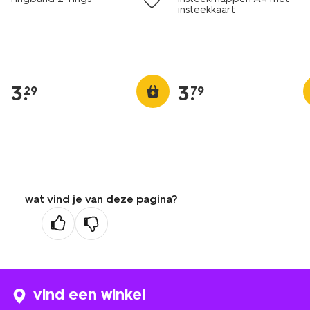
insteekkaart
3
.
3
.
29
79
wat vind je van deze pagina?
vind een winkel