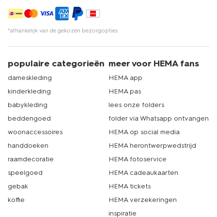
*afhankelijk van de gekozen bezorgopties
populaire categorieën
meer voor HEMA fans
dameskleding
HEMA app
kinderkleding
HEMA pas
babykleding
lees onze folders
beddengoed
folder via Whatsapp ontvangen
woonaccessoires
HEMA op social media
handdoeken
HEMA herontwerpwedstrijd
raamdecoratie
HEMA fotoservice
speelgoed
HEMA cadeaukaarten
gebak
HEMA tickets
koffie
HEMA verzekeringen
inspiratie