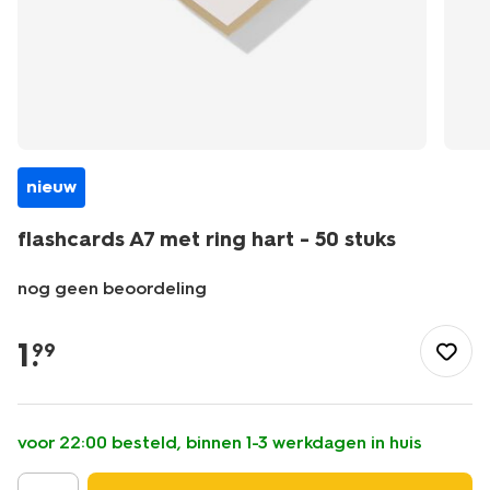
nieuw
flashcards A7 met ring hart - 50 stuks
nog geen beoordeling
/school-
kantoor/papierwaren/flashcards/flashcards-
1
.
99
a7-
met-
ring-
hart-
voor 22:00 besteld, binnen 1-3 werkdagen in huis
-
-50-