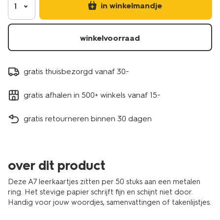
stuks-
in winkelmandje
1
14504925.html
winkelvoorraad
gratis thuisbezorgd vanaf 30.-
gratis afhalen in 500+ winkels vanaf 15.-
gratis retourneren binnen 30 dagen
over dit product
Deze A7 leerkaartjes zitten per 50 stuks aan een metalen
ring. Het stevige papier schrijft fijn en schijnt niet door.
Handig voor jouw woordjes, samenvattingen of takenlijstjes.