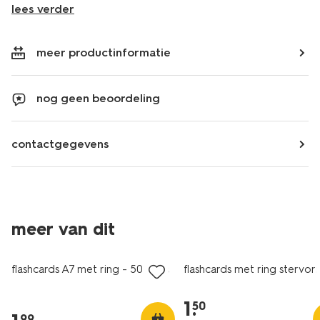
lees verder
meer productinformatie
nog geen beoordeling
contactgegevens
meer van dit
nieuw
laag geprijsd
flashcards A7 met ring - 50 stuks
flashcards met ring stervor
1
.
50
99