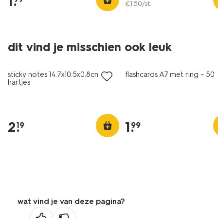
1
.
€
1
.
50
/st.
dit vind je misschien ook leuk
nieuw
nieuw
sticky notes 14.7x10.5x0.8cm
flashcards A7 met ring - 50 
hartjes
2
.
1
.
19
99
wat vind je van deze pagina?