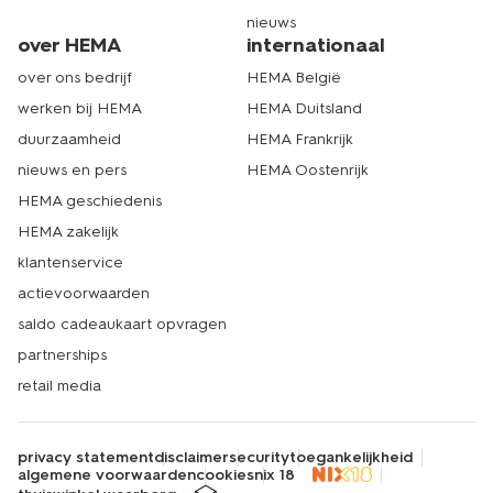
nieuws
over HEMA
internationaal
over ons bedrijf
HEMA België
werken bij HEMA
HEMA Duitsland
duurzaamheid
HEMA Frankrijk
nieuws en pers
HEMA Oostenrijk
HEMA geschiedenis
HEMA zakelijk
klantenservice
actievoorwaarden
saldo cadeaukaart opvragen
partnerships
retail media
privacy statement
disclaimer
security
toegankelijkheid
algemene voorwaarden
cookies
nix 18