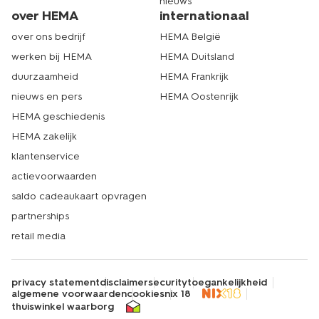
nieuws
over HEMA
internationaal
over ons bedrijf
HEMA België
werken bij HEMA
HEMA Duitsland
duurzaamheid
HEMA Frankrijk
nieuws en pers
HEMA Oostenrijk
HEMA geschiedenis
HEMA zakelijk
klantenservice
actievoorwaarden
saldo cadeaukaart opvragen
partnerships
retail media
privacy statement
disclaimer
security
toegankelijkheid
algemene voorwaarden
cookies
nix 18
thuiswinkel waarborg