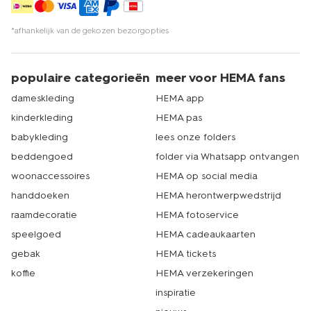
*afhankelijk van de gekozen bezorgopties
populaire categorieën
meer voor HEMA fans
dameskleding
HEMA app
kinderkleding
HEMA pas
babykleding
lees onze folders
beddengoed
folder via Whatsapp ontvangen
woonaccessoires
HEMA op social media
handdoeken
HEMA herontwerpwedstrijd
raamdecoratie
HEMA fotoservice
speelgoed
HEMA cadeaukaarten
gebak
HEMA tickets
koffie
HEMA verzekeringen
inspiratie