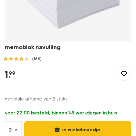
memoblok navulling
(168)
/school-
kantoor/papierwaren/memoblokken/memoblok-
1
.
99
navulling-
14130048.html
minimale afname van 2 stuks
voor 22:00 besteld, binnen 1-3 werkdagen in huis
in winkelmandje
2