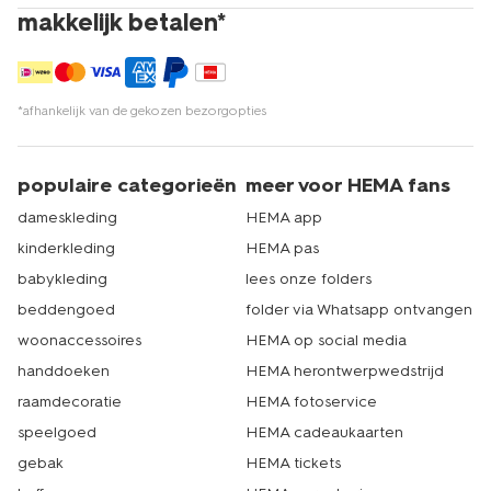
makkelijk betalen*
*afhankelijk van de gekozen bezorgopties
populaire categorieën
meer voor HEMA fans
dameskleding
HEMA app
kinderkleding
HEMA pas
babykleding
lees onze folders
beddengoed
folder via Whatsapp ontvangen
woonaccessoires
HEMA op social media
handdoeken
HEMA herontwerpwedstrijd
raamdecoratie
HEMA fotoservice
speelgoed
HEMA cadeaukaarten
gebak
HEMA tickets