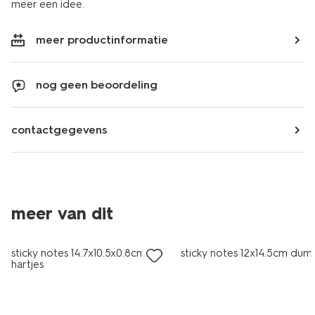
meer een idee.
meer productinformatie
nog geen beoordeling
contactgegevens
meer van dit
nieuw
nieuw
sticky notes 14.7x10.5x0.8cm
sticky notes 12x14.5cm dum
hartjes