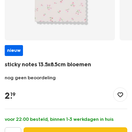
nieuw
sticky notes 13.5x8.5cm bloemen
nog geen beoordeling
/school-
kantoor/papierwaren/sticky-
2
.
19
notes/sticky-
notes-
13.5x8.5cm-
bloemen-
voor 22:00 besteld, binnen 1-3 werkdagen in huis
14504741.html