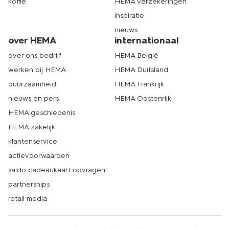
koffie
HEMA verzekeringen
inspiratie
nieuws
over HEMA
internationaal
over ons bedrijf
HEMA België
werken bij HEMA
HEMA Duitsland
duurzaamheid
HEMA Frankrijk
nieuws en pers
HEMA Oostenrijk
HEMA geschiedenis
HEMA zakelijk
klantenservice
actievoorwaarden
saldo cadeaukaart opvragen
partnerships
retail media