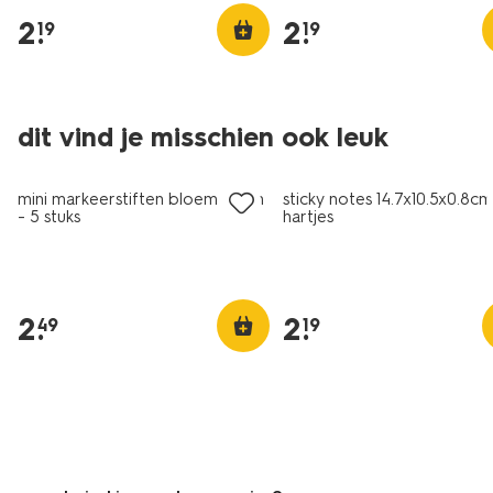
2
.
2
.
19
19
dit vind je misschien ook leuk
nieuw
nieuw
mini markeerstiften bloem toren
sticky notes 14.7x10.5x0.8c
- 5 stuks
hartjes
2
.
2
.
49
19