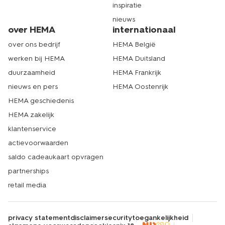
inspiratie
nieuws
over HEMA
internationaal
over ons bedrijf
HEMA België
werken bij HEMA
HEMA Duitsland
duurzaamheid
HEMA Frankrijk
nieuws en pers
HEMA Oostenrijk
HEMA geschiedenis
HEMA zakelijk
klantenservice
actievoorwaarden
saldo cadeaukaart opvragen
partnerships
retail media
privacy statement
disclaimer
security
toegankelijkheid