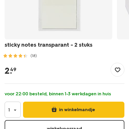
sticky notes transparant - 2 stuks
(18)
/school-
kantoor/papierwaren/sticky-
2
.
49
notes/sticky-
notes-
transparant-
-
voor 22:00 besteld, binnen 1-3 werkdagen in huis
-2-
stuks-
14170017.html
in winkelmandje
1
winkelvoorraad