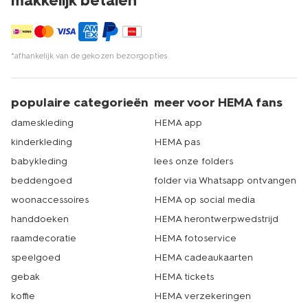
makkelijk betalen*
*afhankelijk van de gekozen bezorgopties
populaire categorieën
meer voor HEMA fans
dameskleding
HEMA app
kinderkleding
HEMA pas
babykleding
lees onze folders
beddengoed
folder via Whatsapp ontvangen
woonaccessoires
HEMA op social media
handdoeken
HEMA herontwerpwedstrijd
raamdecoratie
HEMA fotoservice
speelgoed
HEMA cadeaukaarten
gebak
HEMA tickets
koffie
HEMA verzekeringen