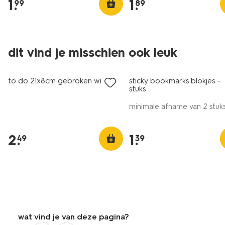
1
.
1
.
99
89
dit vind je misschien ook leuk
nieuw
to do 21x8cm gebroken wit
sticky bookmarks blokjes - 
stuks
minimale afname van 2 stuk
2
.
1
.
49
39
wat vind je van deze pagina?