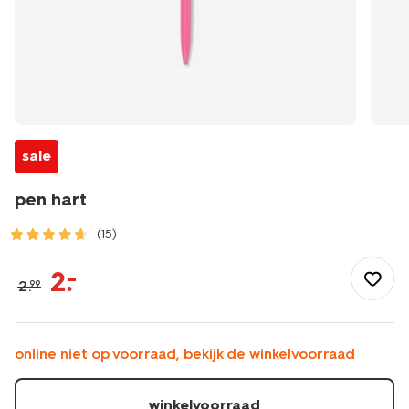
sale
pen hart
(15)
/school-
kantoor/schrijfwaren/pennen/pen-
2
.
–
2
.
99
hart-
14400186.html
online niet op voorraad, bekijk de winkelvoorraad
winkelvoorraad