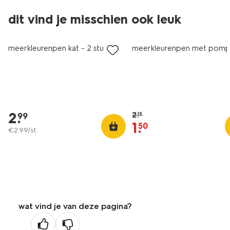
nieuw
dit vind je misschien ook leuk
korting
meerkleurenpen kat - 2 stuks
meerkleurenpen met pom
2
.
2
.
19
99
1
.
50
€
2
.
99
/st.
wat vind je van deze pagina?