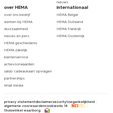
nieuws
over HEMA
internationaal
over ons bedrijf
HEMA België
werken bij HEMA
HEMA Duitsland
duurzaamheid
HEMA Frankrijk
nieuws en pers
HEMA Oostenrijk
HEMA geschiedenis
HEMA zakelijk
klantenservice
actievoorwaarden
saldo cadeaukaart opvragen
partnerships
retail media
privacy statement
disclaimer
security
toegankelijkheid
algemene voorwaarden
cookies
nix 18
thuiswinkel waarborg