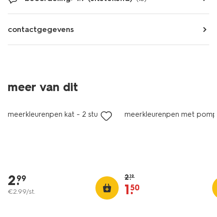
contactgegevens
nieuw
meer van dit
korting
meerkleurenpen kat - 2 stuks
meerkleurenpen met pom
2
.
2
.
19
99
1
.
50
€
2
.
99
/st.