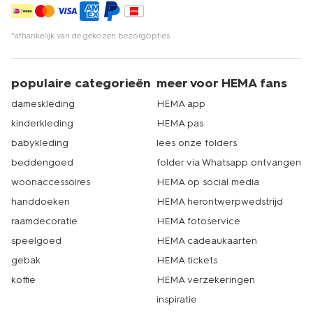
*afhankelijk van de gekozen bezorgopties
populaire categorieën
meer voor HEMA fans
dameskleding
HEMA app
kinderkleding
HEMA pas
babykleding
lees onze folders
beddengoed
folder via Whatsapp ontvangen
woonaccessoires
HEMA op social media
handdoeken
HEMA herontwerpwedstrijd
raamdecoratie
HEMA fotoservice
speelgoed
HEMA cadeaukaarten
gebak
HEMA tickets
koffie
HEMA verzekeringen
inspiratie