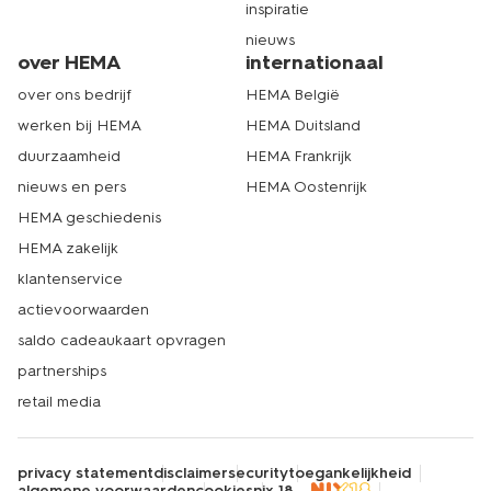
inspiratie
nieuws
over HEMA
internationaal
over ons bedrijf
HEMA België
werken bij HEMA
HEMA Duitsland
duurzaamheid
HEMA Frankrijk
nieuws en pers
HEMA Oostenrijk
HEMA geschiedenis
HEMA zakelijk
klantenservice
actievoorwaarden
saldo cadeaukaart opvragen
partnerships
retail media
privacy statement
disclaimer
security
toegankelijkheid
algemene voorwaarden
cookies
nix 18