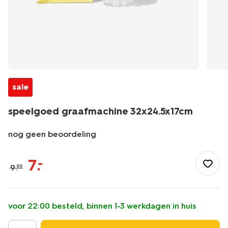
sale
speelgoed graafmachine 32x24.5x17cm
nog geen beoordeling
/speelgoed-
hobby/autos/speelgoed-
7
.
–
9
.
99
graafmachine-
32x24.5x17cm-
15800154.html
voor 22:00 besteld, binnen 1-3 werkdagen in huis