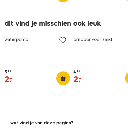
dit vind je misschien ook leuk
sale
sale
waterpomp
drillboor voor zand
3
.
4
.
99
99
2
.
2
.
–
–
wat vind je van deze pagina?