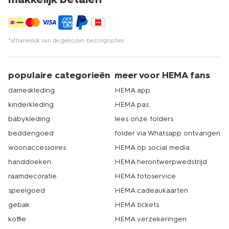
*afhankelijk van de gekozen bezorgopties
populaire categorieën
meer voor HEMA fans
dameskleding
HEMA app
kinderkleding
HEMA pas
babykleding
lees onze folders
beddengoed
folder via Whatsapp ontvangen
woonaccessoires
HEMA op social media
handdoeken
HEMA herontwerpwedstrijd
raamdecoratie
HEMA fotoservice
speelgoed
HEMA cadeaukaarten
gebak
HEMA tickets
koffie
HEMA verzekeringen