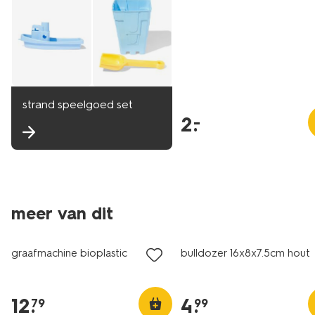
strand speelgoed set
2
.
–
meer van dit
graafmachine bioplastic
bulldozer 16x8x7.5cm hout
12
.
4
.
79
99