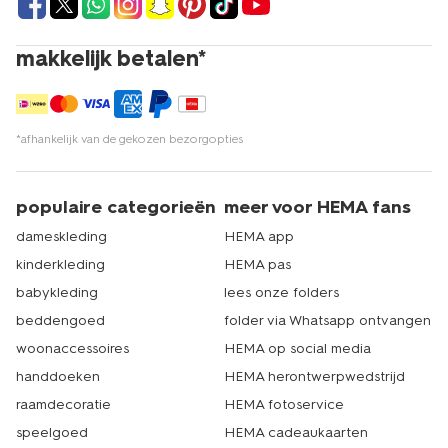
makkelijk betalen*
*afhankelijk van de gekozen bezorgopties
populaire categorieën
meer voor HEMA fans
dameskleding
HEMA app
kinderkleding
HEMA pas
babykleding
lees onze folders
beddengoed
folder via Whatsapp ontvangen
woonaccessoires
HEMA op social media
handdoeken
HEMA herontwerpwedstrijd
raamdecoratie
HEMA fotoservice
speelgoed
HEMA cadeaukaarten