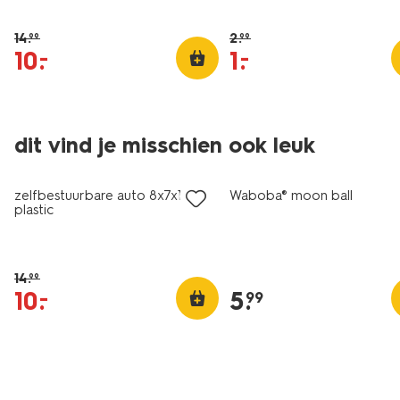
14
.
2
.
99
99
10
.
1
.
–
–
dit vind je misschien ook leuk
sale
zelfbestuurbare auto 8x7x18cm
Waboba® moon ball
plastic
14
.
99
10
.
5
.
–
99