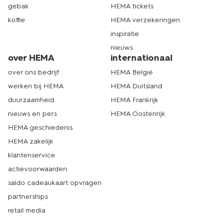
gebak
HEMA tickets
koffie
HEMA verzekeringen
inspiratie
nieuws
over HEMA
internationaal
over ons bedrijf
HEMA België
werken bij HEMA
HEMA Duitsland
duurzaamheid
HEMA Frankrijk
nieuws en pers
HEMA Oostenrijk
HEMA geschiedenis
HEMA zakelijk
klantenservice
actievoorwaarden
saldo cadeaukaart opvragen
partnerships
retail media