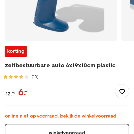
korting
zelfbestuurbare auto 4x19x10cm plastic
(10)
/speelgoed-
hobby/autos/zelfbestuurbare-
6
.
–
12
.
79
auto-
4x19x10cm-
plastic-
15100312.html
online niet op voorraad, bekijk de winkelvoorraad
winkelvoorraad