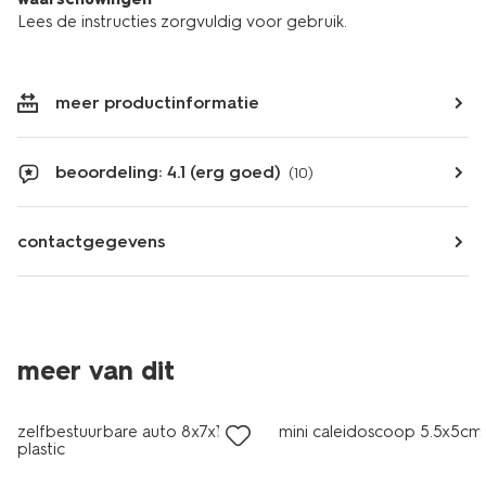
Lees de instructies zorgvuldig voor gebruik.
meer productinformatie
beoordeling: 4.1 (erg goed)
(10)
contactgegevens
meer van dit
sale
sale
zelfbestuurbare auto 8x7x18cm
mini caleidoscoop 5.5x5cm
plastic