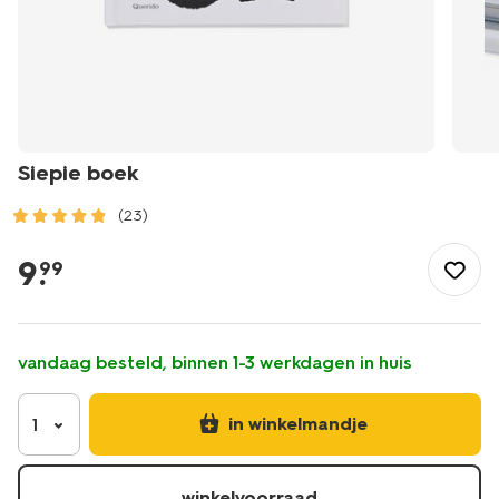
Siepie boek
(23)
/speelgoed-
hobby/boeken/siepie-
9
.
99
boek-
15130459.html
vandaag besteld, binnen 1-3 werkdagen in huis
in winkelmandje
1
winkelvoorraad