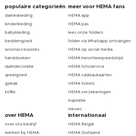
populaire categorieën
meer voor HEMA fans
dameskleding
HEMA app
kinderkleding
HEMA pas
babykleding
lees onze folders
beddengoed
folder via Whatsapp ontvangen
woonaccessoires
HEMA op social media
handdoeken
HEMA herontwerpwedstrijd
raamdecoratie
HEMA fotoservice
speelgoed
HEMA cadeaukaarten
gebak
HEMA tickets
koffie
HEMA verzekeringen
inspiratie
nieuws
over HEMA
internationaal
over ons bedrijf
HEMA België
werken bij HEMA
HEMA Duitsland