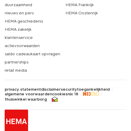
duurzaamheid
HEMA Frankrijk
nieuws en pers
HEMA Oostenrijk
HEMA geschiedenis
HEMA zakelijk
klantenservice
actievoorwaarden
saldo cadeaukaart opvragen
partnerships
retail media
privacy statement
disclaimer
security
toegankelijkheid
algemene voorwaarden
cookies
nix 18
thuiswinkel waarborg