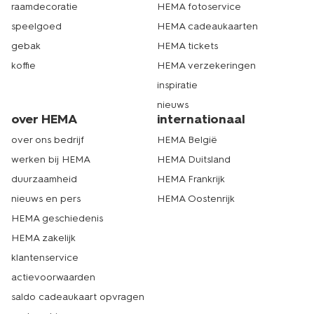
raamdecoratie
HEMA fotoservice
speelgoed
HEMA cadeaukaarten
gebak
HEMA tickets
koffie
HEMA verzekeringen
inspiratie
nieuws
over HEMA
internationaal
over ons bedrijf
HEMA België
werken bij HEMA
HEMA Duitsland
duurzaamheid
HEMA Frankrijk
nieuws en pers
HEMA Oostenrijk
HEMA geschiedenis
HEMA zakelijk
klantenservice
actievoorwaarden
saldo cadeaukaart opvragen