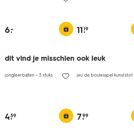
6
.
11
.
–
19
dit vind je misschien ook leuk
jongleerballen - 3 stuks
jeu de boulesspel kunststof
4
.
7
.
59
99