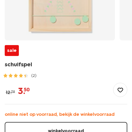
sale
schuifspel
(2)
/speelgoed-
hobby/buitenspeelgoed/buitenspelen/schuifspel-
3
.
50
12
.
79
15800114.html
online niet op voorraad, bekijk de winkelvoorraad
winkelvoorraad