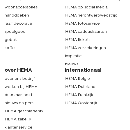
woonaccessoires
HEMA op social media
handdoeken
HEMA herontwerpwedstrijd
raamdecoratie
HEMA fotoservice
speelgoed
HEMA cadeaukaarten
gebak
HEMA tickets
koffie
HEMA verzekeringen
inspiratie
nieuws
over HEMA
internationaal
over ons bedrijf
HEMA België
werken bij HEMA
HEMA Duitsland
duurzaamheid
HEMA Frankrijk
nieuws en pers
HEMA Oostenrijk
HEMA geschiedenis
HEMA zakelijk
klantenservice