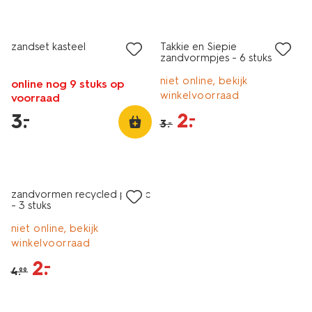
laag geprijsd
sale
zandset kasteel
Takkie en Siepie
zandvormpjes - 6 stuks
niet online, bekijk
online nog 9 stuks op
winkelvoorraad
voorraad
2
.
–
3
.
–
3
.
–
sale
zandvormen recycled plastic
- 3 stuks
niet online, bekijk
winkelvoorraad
2
.
–
4
.
99