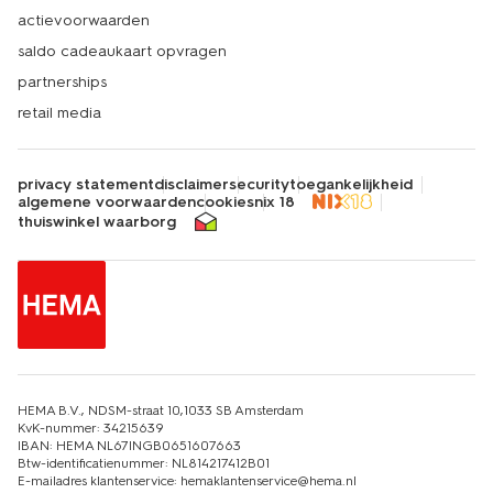
actievoorwaarden
saldo cadeaukaart opvragen
partnerships
retail media
privacy statement
disclaimer
security
toegankelijkheid
algemene voorwaarden
cookies
nix 18
thuiswinkel waarborg
HEMA B.V., NDSM-straat 10,1033 SB Amsterdam
KvK-nummer: 34215639
IBAN: HEMA NL67INGB0651607663
Btw-identificatienummer: NL814217412B01
E-mailadres klantenservice: hemaklantenservice@hema.nl