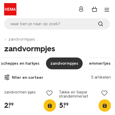
inloggen
waar ben je naar op zoek?
zandvormpjes
zandvormpjes
schepjes en harkjes
zandvormpjes
emmertjes
5 artikelen
filter en sorteer
zandvormen ijsjes
Takkie en Siepie
strandemmerset
2
.
5
.
99
99