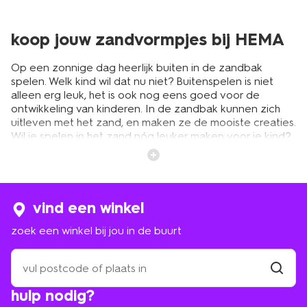
koop jouw zandvormpjes bij HEMA
Op een zonnige dag heerlijk buiten in de zandbak
spelen. Welk kind wil dat nu niet? Buitenspelen is niet
alleen erg leuk, het is ook nog eens goed voor de
ontwikkeling van kinderen. In de zandbak kunnen zich
uitleven met het zand, en maken ze de mooiste creaties.
Wil je spelen in het zand nóg leuker maken voor je kind?
Dan mogen zandvormpjes niet ontbreken. Met de
vormpjes kun je de lekkerste zandtaartjes en mooiste
zandvormen maken. De leuke zandbakvormpjes van
HEMA zorgen voor uren speelplezier. En wist je dat we
naast buitenspeelgoed ook veel educatief speelgoed in
vind een winkel
ons assortiment hebben? Bekijk bijvoorbeeld eens het
zoek een winkel bij jou in de buurt
educatieve speelgoed voor kinderen van 1 jaar
en laat je
verrassen.
zoek
een
winkel
vind
zandbakvormpjes voor iedereen:
hulp nodig?
winkel
bij