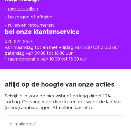
jou
mijn bestelling
in
de
bezorgen of afhalen
buurt
ruilen en retourneren
bel onze klantenservice
020 224 2424
van maandag tot en met vrijdag van 8.30 tot 21.00 uur
zaterdag van 09.00 tot 18.00 uur
* raamdecoratie van 10.00 tot 18.00 uur
altijd op de hoogte van onze acties
Schrijf je in voor de nieuwsbrief en krijg direct 10%
korting. Ontvang meerdere keren per week de laatste
(online) aanbiedingen. Afmelden kan altijd.
e-
mailadres