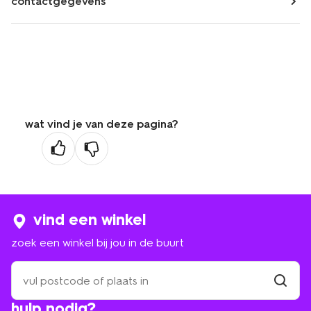
contactgegevens
wat vind je van deze pagina?
vind een winkel
zoek een winkel bij jou in de buurt
zoek
een
winkel
vind
hulp nodig?
winkel
bij