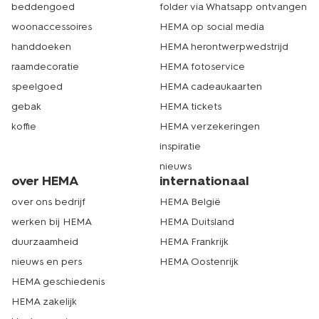
beddengoed
folder via Whatsapp ontvangen
woonaccessoires
HEMA op social media
handdoeken
HEMA herontwerpwedstrijd
raamdecoratie
HEMA fotoservice
speelgoed
HEMA cadeaukaarten
gebak
HEMA tickets
koffie
HEMA verzekeringen
inspiratie
nieuws
over HEMA
internationaal
over ons bedrijf
HEMA België
werken bij HEMA
HEMA Duitsland
duurzaamheid
HEMA Frankrijk
nieuws en pers
HEMA Oostenrijk
HEMA geschiedenis
HEMA zakelijk