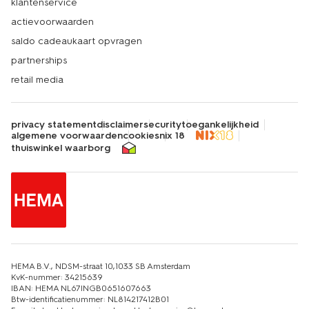
klantenservice
actievoorwaarden
saldo cadeaukaart opvragen
partnerships
retail media
privacy statement
disclaimer
security
toegankelijkheid
algemene voorwaarden
cookies
nix 18
thuiswinkel waarborg
HEMA B.V., NDSM-straat 10,1033 SB Amsterdam
KvK-nummer: 34215639
IBAN: HEMA NL67INGB0651607663
Btw-identificatienummer: NL814217412B01