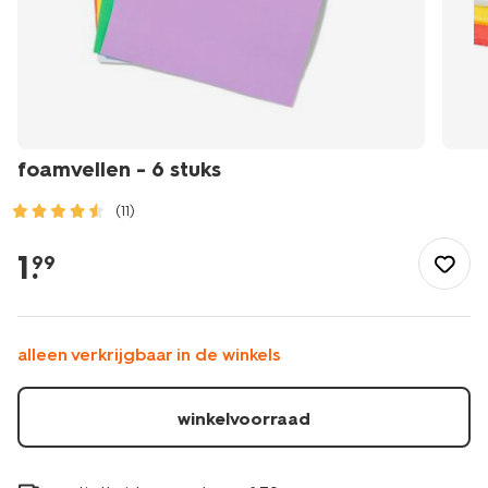
foamvellen - 6 stuks
(11)
/speelgoed-
hobby/knutselen/foamvellen-
1
.
99
-
-6-
stuks-
15900436.html
alleen verkrijgbaar in de winkels
winkelvoorraad