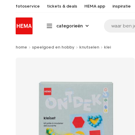
fotoservice
tickets & deals
HEMA app
inspiratie
waar ben j
categorieën
home
speelgoed en hobby
knutselen
klei