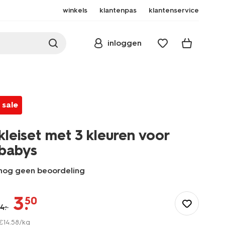
winkels
klantenpas
klantenservice
inloggen
sale
kleiset met 3 kleuren voor
babys
nog geen beoordeling
/speelgoed-
hobby/knutselen/klei/kleiset-
3
.
50
met-
4
.
–
3-
€
14
.
58
/kg