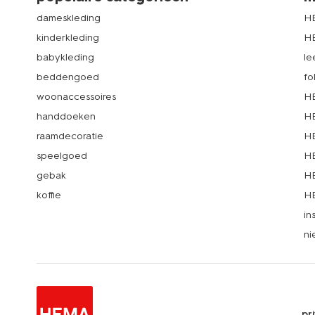
dameskleding
H
kinderkleding
H
babykleding
le
beddengoed
fo
woonaccessoires
HE
handdoeken
HE
raamdecoratie
HE
speelgoed
HE
gebak
HE
koffie
HE
in
ni
pr