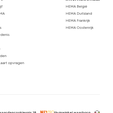
jf
HEMA België
EMA
HEMA Duitsland
d
HEMA Frankrijk
s
HEMA Oostenrijk
denis
e
rden
kaart opvragen
waarden
cookies
nix 18
thuiswinkel waarborg