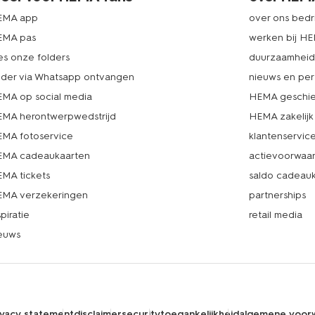
EMA app
over ons bedri
EMA pas
werken bij H
es onze folders
duurzaamhei
lder via Whatsapp ontvangen
nieuws en per
MA op social media
HEMA geschie
MA herontwerpwedstrijd
HEMA zakelijk
MA fotoservice
klantenservic
MA cadeaukaarten
actievoorwaa
MA tickets
saldo cadeau
MA verzekeringen
partnerships
spiratie
retail media
euws
ivacy statement
disclaimer
security
toegankelijkheid
algemene voor