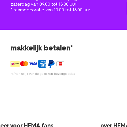
zaterdag van 09.00 tot 18.00 uur
* raamdecoratie van 10.00 tot 18.00 uur
makkelijk betalen*
*afhankelijk van de gekozen bezorgopties
eer voor HEMA fans
over HEM