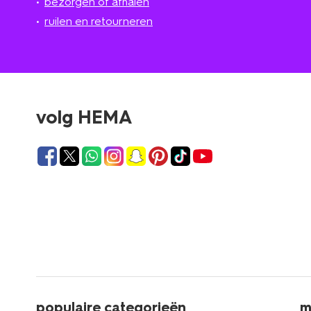
bezorgen of afhalen
ruilen en retourneren
volg HEMA
populaire categorieën
m