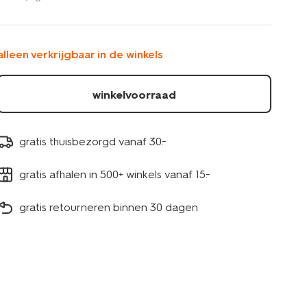
kleuren-
voor-
babys-
15930041.html
alleen verkrijgbaar in de winkels
winkelvoorraad
gratis thuisbezorgd vanaf 30.-
gratis afhalen in 500+ winkels vanaf 15.-
gratis retourneren binnen 30 dagen