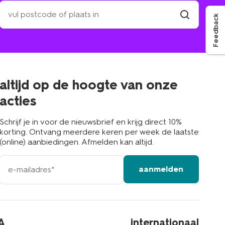
zoek
een
Feedback
winkel
vind
winkel
bij
jou
in
de
buurt
altijd op de hoogte van onze
acties
Schrijf je in voor de nieuwsbrief en krijg direct 10%
korting. Ontvang meerdere keren per week de laatste
(online) aanbiedingen. Afmelden kan altijd.
e-
aanmelden
mailadres
A
internationaal