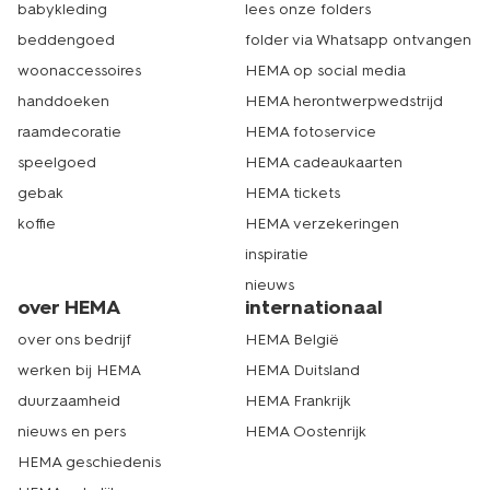
babykleding
lees onze folders
beddengoed
folder via Whatsapp ontvangen
woonaccessoires
HEMA op social media
handdoeken
HEMA herontwerpwedstrijd
raamdecoratie
HEMA fotoservice
speelgoed
HEMA cadeaukaarten
gebak
HEMA tickets
koffie
HEMA verzekeringen
inspiratie
nieuws
over HEMA
internationaal
over ons bedrijf
HEMA België
werken bij HEMA
HEMA Duitsland
duurzaamheid
HEMA Frankrijk
nieuws en pers
HEMA Oostenrijk
HEMA geschiedenis