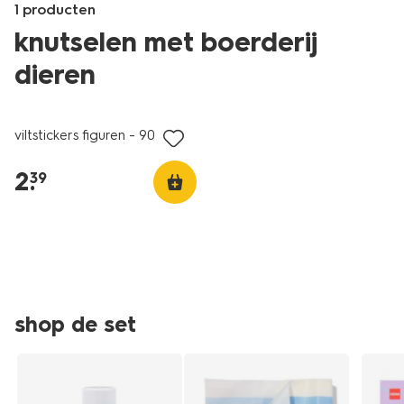
1 producten
knutselen met boerderij
dieren
Products
/speelgoed-
viltstickers figuren - 90 stuks
hobby/knutselen/stickers/viltstickers-
figuren-
2
.
39
-
-90-
stuks-
15960024.html
shop de set