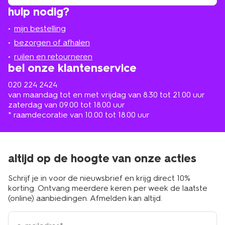
winkel
vind
hulp nodig?
winkel
bij
jou
mijn bestelling
in
de
bezorgen of afhalen
buurt
ruilen en retourneren
bel onze klantenservice
020 224 2424
van maandag tot en met vrijdag van 8.30 tot 21.00 uur
zaterdag van 09.00 tot 18.00 uur
* raamdecoratie van 10.00 tot 18.00 uur
altijd op de hoogte van onze acties
Schrijf je in voor de nieuwsbrief en krijg direct 10%
korting. Ontvang meerdere keren per week de laatste
(online) aanbiedingen. Afmelden kan altijd.
e-