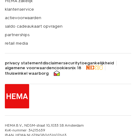
HEMA zakelijk
klantenservice
actievoorwaarden
saldo cadeaukaart opvragen
partnerships
retail media
privacy statement
disclaimer
security
toegankelijkheid
algemene voorwaarden
cookies
nix 18
thuiswinkel waarborg
HEMA B.V., NDSM-straat 10,1033 SB Amsterdam
KvK-nummer: 34215639
IBAN: HEMA NL67INGB0651607663