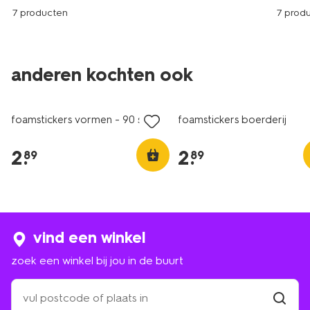
7 producten
7 prod
anderen kochten ook
foamstickers vormen - 90 stuks
foamstickers boerderij
2
.
2
.
89
89
vind een winkel
zoek een winkel bij jou in de buurt
zoek
een