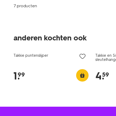
7 producten
anderen kochten ook
Takkie puntenslijper
Takkie en S
sleutelhang
1
.
4
.
99
59