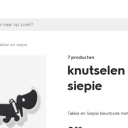
e naar op zoek?
akkie en siepie
7 producten
knutselen
siepie
Products
/speelgoed-
hobby/tekenen-
Takkie en Siepie kleurboek met
schilderen/kleurstiften/takkie-
gelpen-
15900487.html