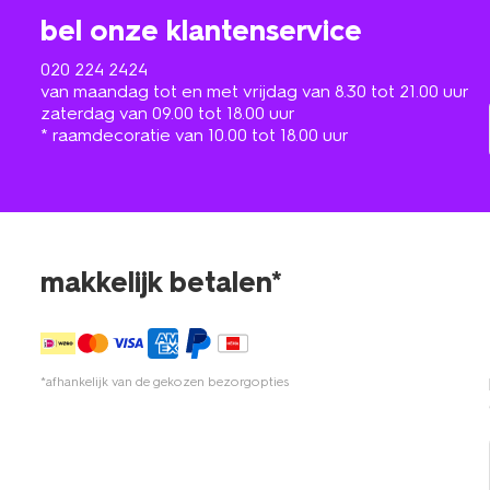
bel onze klantenservice
020 224 2424
van maandag tot en met vrijdag van 8.30 tot 21.00 uur
zaterdag van 09.00 tot 18.00 uur
* raamdecoratie van 10.00 tot 18.00 uur
makkelijk betalen*
*afhankelijk van de gekozen bezorgopties