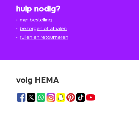
hulp nodig?
mijn bestelling
bezorgen of afhalen
ruilen en retourneren
volg HEMA