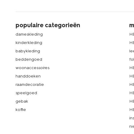
populaire categorieën
m
dameskleding
H
kinderkleding
H
babykleding
le
beddengoed
fo
woonaccessoires
HE
handdoeken
HE
raamdecoratie
HE
speelgoed
HE
gebak
HE
koffie
HE
in
ni