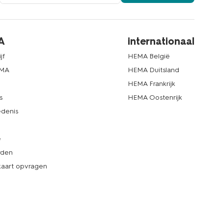
A
internationaal
jf
HEMA België
EMA
HEMA Duitsland
d
HEMA Frankrijk
s
HEMA Oostenrijk
denis
e
rden
kaart opvragen