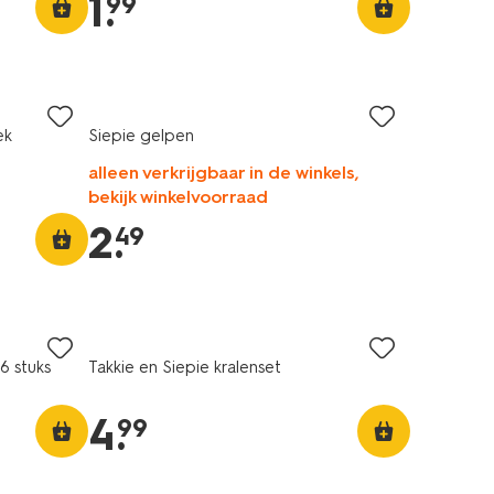
1
.
99
ek
Siepie gelpen
alleen verkrijgbaar in de winkels,
bekijk winkelvoorraad
2
.
49
6 stuks
Takkie en Siepie kralenset
4
.
99