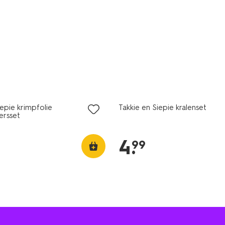
iepie krimpfolie
Takkie en Siepie kralenset
ersset
4
.
99