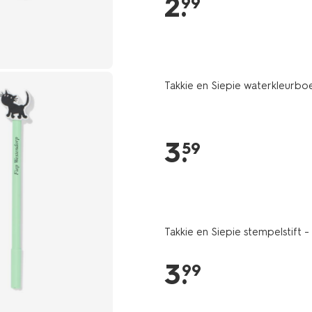
2
.
99
Takkie en Siepie waterkleurbo
3
.
59
Takkie en Siepie stempelstift - 
3
.
99