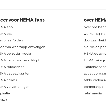
eer voor HEMA fans
over HEM
EMA app
over ons bedri
EMA pas
werken bij H
es onze folders
duurzaamhei
lder via Whatsapp ontvangen
nieuws en per
MA op social media
HEMA geschie
MA herontwerpwedstrijd
HEMA zakelijk
MA fotoservice
klantenservic
MA cadeaukaarten
actievoorwaa
MA tickets
saldo cadeau
MA verzekeringen
partnerships
spiratie
retail media
euws