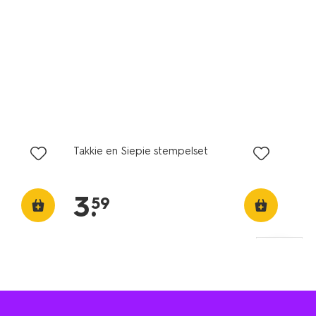
Takkie en Siepie stempelset
3
.
59