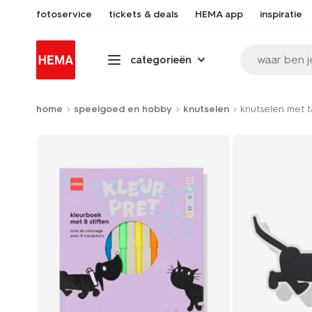
fotoservice
tickets & deals
HEMA app
inspiratie
waar ben j
categorieën
home
speelgoed en hobby
knutselen
knutselen met t
Product-
set
image