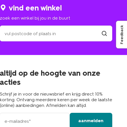
vind een winkel
zoek een winkel bij jou in de buurt
Feedback
zoek
een
winkel
vind
winkel
bij
jou
in
de
buurt
altijd op de hoogte van onze
acties
Schrijf je in voor de nieuwsbrief en krijg direct 10%
korting. Ontvang meerdere keren per week de laatste
(online) aanbiedingen. Afmelden kan altijd.
e-
aanmelden
mailadres