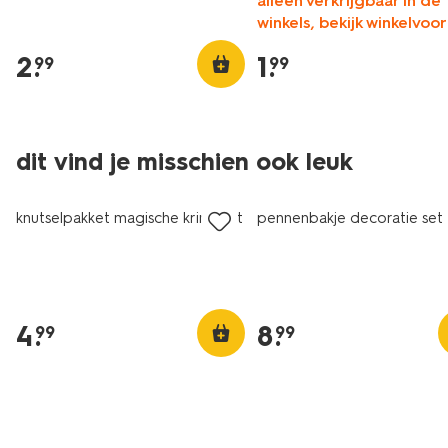
alleen verkrijgbaar in de
winkels, bekijk winkelvoo
2
.
1
.
99
99
dit vind je misschien ook leuk
knutselpakket magische krimpset
pennenbakje decoratie set
4
.
8
.
99
99