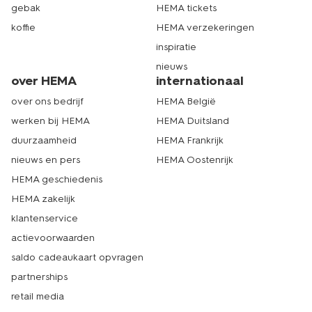
gebak
HEMA tickets
koffie
HEMA verzekeringen
inspiratie
nieuws
over HEMA
internationaal
over ons bedrijf
HEMA België
werken bij HEMA
HEMA Duitsland
duurzaamheid
HEMA Frankrijk
nieuws en pers
HEMA Oostenrijk
HEMA geschiedenis
HEMA zakelijk
klantenservice
actievoorwaarden
saldo cadeaukaart opvragen
partnerships
retail media