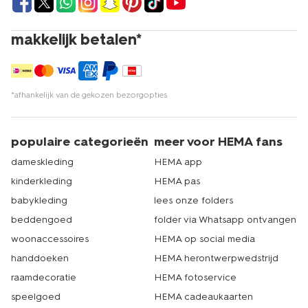
makkelijk betalen*
*afhankelijk van de gekozen bezorgopties
populaire categorieën
meer voor HEMA fans
dameskleding
HEMA app
kinderkleding
HEMA pas
babykleding
lees onze folders
beddengoed
folder via Whatsapp ontvangen
woonaccessoires
HEMA op social media
handdoeken
HEMA herontwerpwedstrijd
raamdecoratie
HEMA fotoservice
speelgoed
HEMA cadeaukaarten