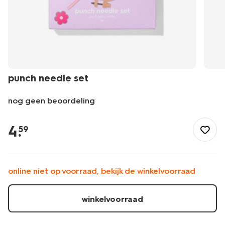
punch needle set
nog geen beoordeling
/speelgoed-
hobby/knutselen/knutselpakketten/punch-
4
.
59
needle-
set-
15900573.html
online niet op voorraad, bekijk de winkelvoorraad
winkelvoorraad