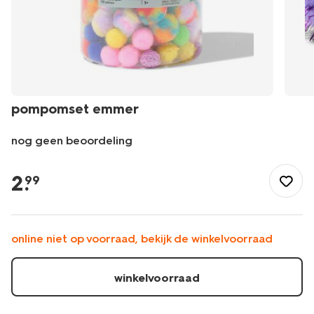
pompomset emmer
nog geen beoordeling
/speelgoed-
hobby/knutselen/pompomset-
2
.
99
emmer-
-15900150.html
online niet op voorraad, bekijk de winkelvoorraad
winkelvoorraad