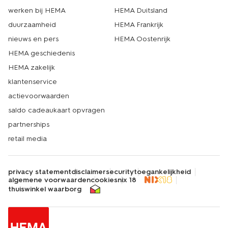
werken bij HEMA
HEMA Duitsland
duurzaamheid
HEMA Frankrijk
nieuws en pers
HEMA Oostenrijk
HEMA geschiedenis
HEMA zakelijk
klantenservice
actievoorwaarden
saldo cadeaukaart opvragen
partnerships
retail media
privacy statement
disclaimer
security
toegankelijkheid
algemene voorwaarden
cookies
nix 18
thuiswinkel waarborg