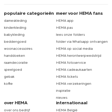
populaire categorieën
meer voor HEMA fans
dameskleding
HEMA app
kinderkleding
HEMA pas
babykleding
lees onze folders
beddengoed
folder via Whatsapp ontvangen
woonaccessoires
HEMA op social media
handdoeken
HEMA herontwerpwedstrijd
raamdecoratie
HEMA fotoservice
speelgoed
HEMA cadeaukaarten
gebak
HEMA tickets
koffie
HEMA verzekeringen
inspiratie
nieuws
over HEMA
internationaal
over ons bedrijf
HEMA België