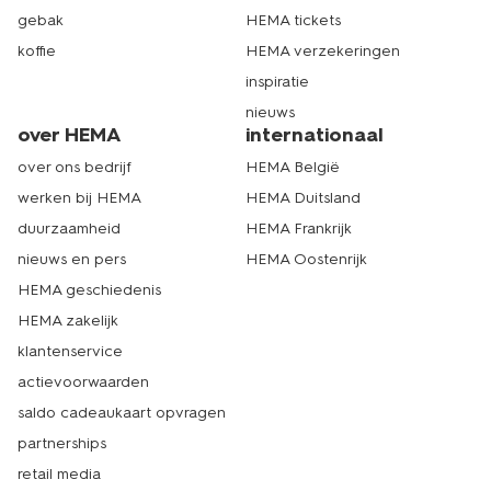
gebak
HEMA tickets
koffie
HEMA verzekeringen
inspiratie
nieuws
over HEMA
internationaal
over ons bedrijf
HEMA België
werken bij HEMA
HEMA Duitsland
duurzaamheid
HEMA Frankrijk
nieuws en pers
HEMA Oostenrijk
HEMA geschiedenis
HEMA zakelijk
klantenservice
actievoorwaarden
saldo cadeaukaart opvragen
partnerships
retail media