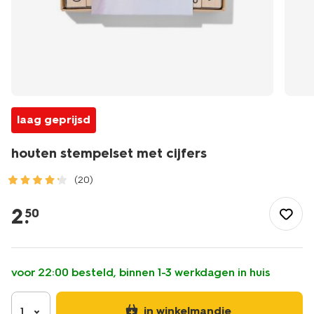
laag geprijsd
houten stempelset met cijfers
(20)
/speelgoed-
hobby/knutselen/stempels/houten-
2
.
50
stempelset-
met-
-
cijfers-
voor 22:00 besteld, binnen 1-3 werkdagen in huis
14890206.html
in winkelmandje
1