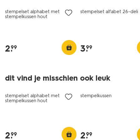
stempelset alphabet met
stempelset alfabet 26-deli
stempelkussen hout
2
.
3
.
99
99
dit vind je misschien ook leuk
nieuw
stempelset alphabet met
stempelkussen
stempelkussen hout
2
.
2
.
99
99