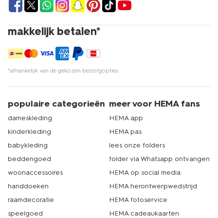
makkelijk betalen*
*afhankelijk van de gekozen bezorgopties
populaire categorieën
meer voor HEMA fans
dameskleding
HEMA app
kinderkleding
HEMA pas
babykleding
lees onze folders
beddengoed
folder via Whatsapp ontvangen
woonaccessoires
HEMA op social media
handdoeken
HEMA herontwerpwedstrijd
raamdecoratie
HEMA fotoservice
speelgoed
HEMA cadeaukaarten