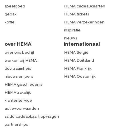
speelgoed
HEMA cadeaukaarten
gebak
HEMA tickets
koffie
HEMA verzekeringen
inspiratie
nieuws
over HEMA
internationaal
over ons bedrijf
HEMA België
werken bij HEMA
HEMA Duitsland
duurzaamheid
HEMA Frankrijk
nieuws en pers
HEMA Oostenrijk
HEMA geschiedenis
HEMA zakelijk
klantenservice
actievoorwaarden
saldo cadeaukaart opvragen
partnerships