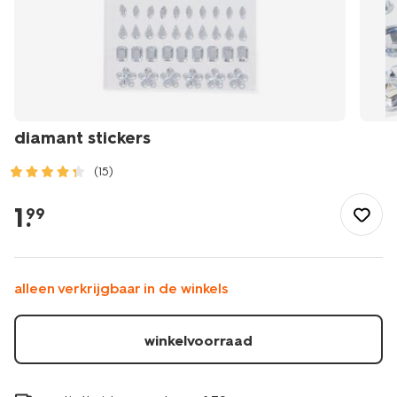
diamant stickers
(15)
/speelgoed-
hobby/knutselen/stickers/diamant-
1
.
99
stickers-
15900316.html
alleen verkrijgbaar in de winkels
winkelvoorraad