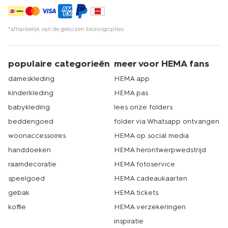
*afhankelijk van de gekozen bezorgopties
populaire categorieën
meer voor HEMA fans
dameskleding
HEMA app
kinderkleding
HEMA pas
babykleding
lees onze folders
beddengoed
folder via Whatsapp ontvangen
woonaccessoires
HEMA op social media
handdoeken
HEMA herontwerpwedstrijd
raamdecoratie
HEMA fotoservice
speelgoed
HEMA cadeaukaarten
gebak
HEMA tickets
koffie
HEMA verzekeringen
inspiratie