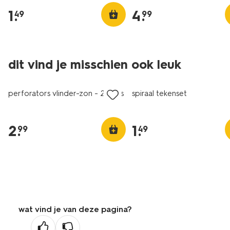
1
.
4
.
49
99
dit vind je misschien ook leuk
perforators vlinder-zon - 2 stuks
spiraal tekenset
2
.
1
.
99
49
wat vind je van deze pagina?