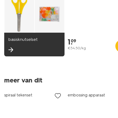
basisknutselset
1
.
09
€
54
.
50
/kg
meer van dit
spiraal tekenset
embossing apparaat