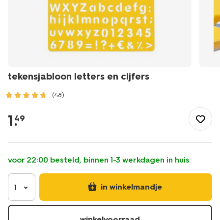
tekensjabloon letters en cijfers
(48)
/speelgoed-
hobby/knutselen/tekensjabloon-
1
.
49
letters-
en-
cijfers-
15900080.html
voor 22:00 besteld, binnen 1-3 werkdagen in huis
in winkelmandje
1
winkelvoorraad