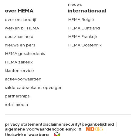
nieuws
over HEMA
internationaal
over ons bedrijf
HEMA België
werken bij HEMA
HEMA Duitsland
duurzaamheid
HEMA Frankrijk
nieuws en pers
HEMA Oostenrijk
HEMA geschiedenis
HEMA zakelijk
klantenservice
actievoorwaarden
saldo cadeaukaart opvragen
partnerships
retail media
privacy statement
disclaimer
security
toegankelijkheid
algemene voorwaarden
cookies
nix 18
thuiswinkel waarborg