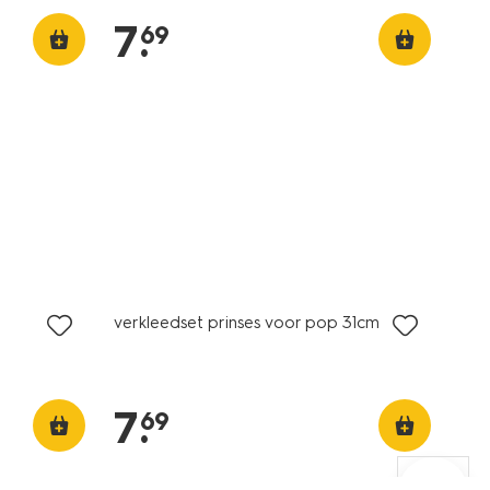
7
.
69
verkleedset prinses voor pop 31cm
7
.
69