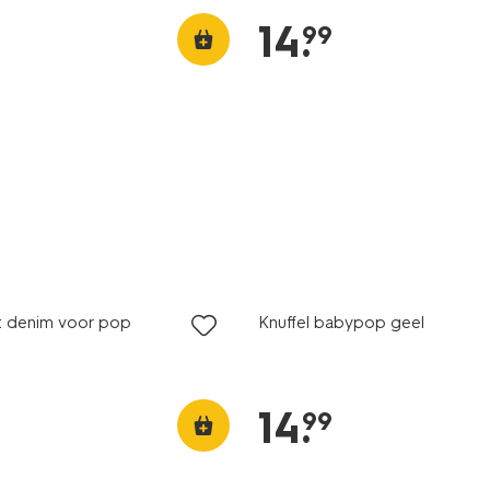
14
.
99
t denim voor pop
Knuffel babypop geel
14
.
99