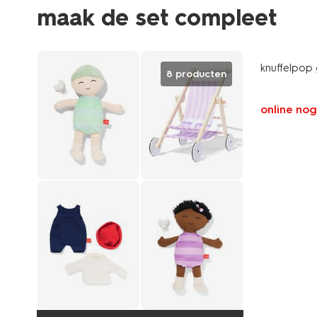
maak de set compleet
knuffelpop
8 producten
online nog