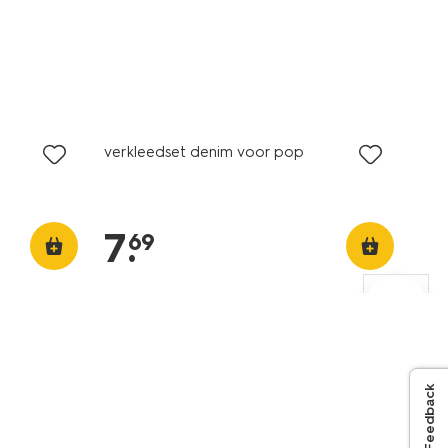
verkleedset denim voor pop
7
.
69
Feedback