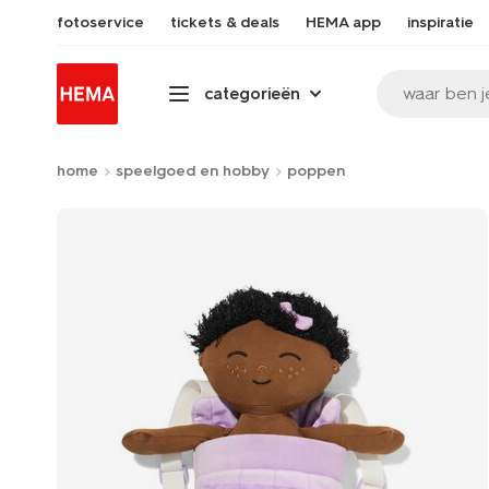
fotoservice
tickets & deals
HEMA app
inspiratie
waar ben j
categorieën
home
speelgoed en hobby
poppen