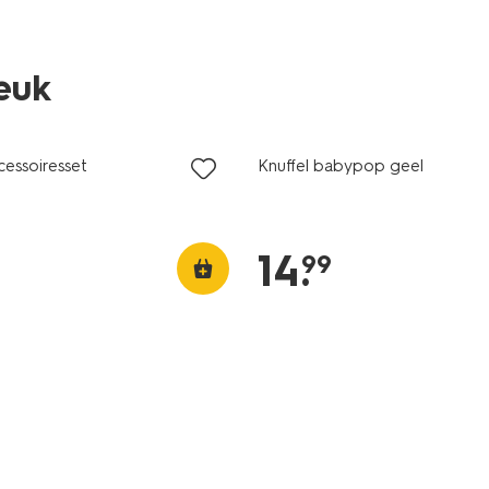
leuk
essoiresset
Knuffel babypop geel
14
.
99