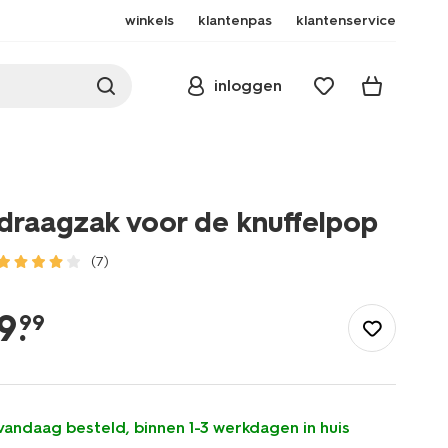
winkels
klantenpas
klantenservice
inloggen
draagzak voor de knuffelpop
(7)
/speelgoed-
hobby/poppen/draagzak-
9
.
99
voor-
de-
knuffelpop-
15100318.html
vandaag besteld, binnen 1-3 werkdagen in huis