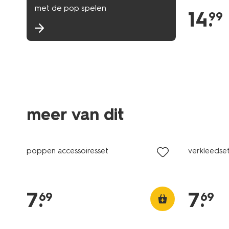
met de pop spelen
14
.
99
meer van dit
poppen accessoiresset
verkleedse
7
.
7
.
69
69