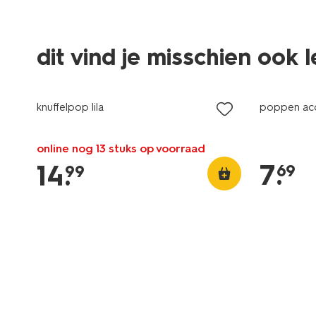
dit vind je misschien ook 
knuffelpop lila
poppen acc
online nog 13 stuks op voorraad
7
.
14
.
69
99