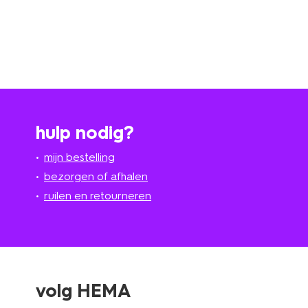
hulp nodig?
mijn bestelling
bezorgen of afhalen
ruilen en retourneren
volg HEMA