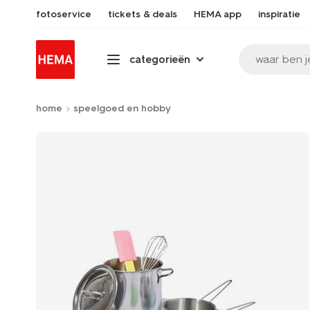
fotoservice
tickets & deals
HEMA app
inspiratie
waar ben j
categorieën
home
speelgoed en hobby