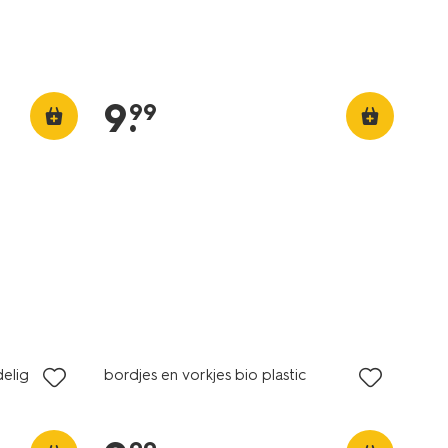
9
.
99
elig
bordjes en vorkjes bio plastic