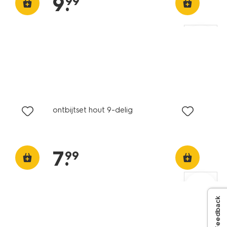
9
.
99
ontbijtset hout 9-delig
7
.
99
Feedback