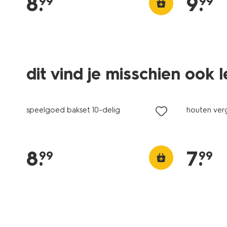
8
.
9
.
99
99
dit vind je misschien ook 
speelgoed bakset 10-delig
houten ver
8
.
7
.
99
99