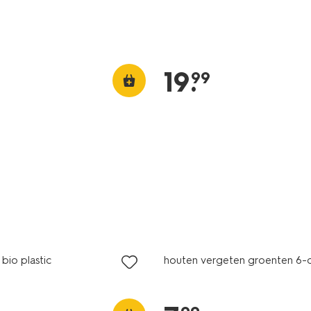
19
.
99
 bio plastic
houten vergeten groenten 6-d