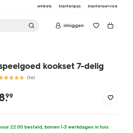
winkels
klantenpas
klantenservice
inloggen
speelgoed kookset 7-delig
(56)
/speelgoed-
hobby/speelgoed-
8
.
99
kookset-
7-
delig-
15100709.html
voor 22:00 besteld, binnen 1-3 werkdagen in huis