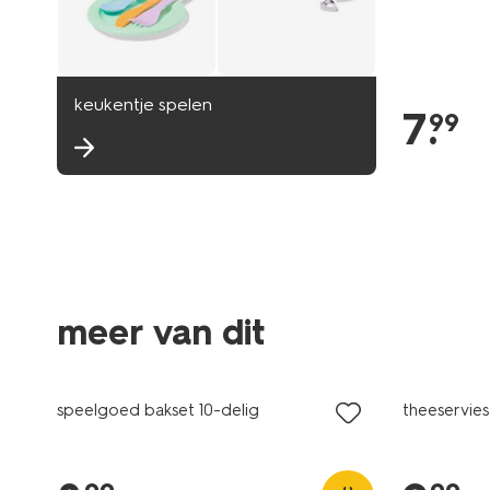
keukentje spelen
7
.
99
meer van dit
speelgoed bakset 10-delig
theeservies