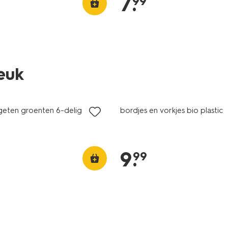
7
.
99
leuk
geten groenten 6-delig
bordjes en vorkjes bio plastic
9
.
99