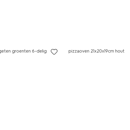
geten groenten 6-delig
pizzaoven 21x20x19cm hout