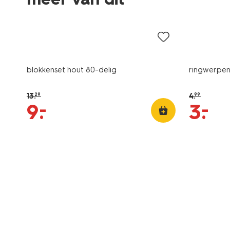
sale
sale
blokkenset hout 80-delig
ringwerpen
13
.
4
.
29
99
–
–
9
.
3
.