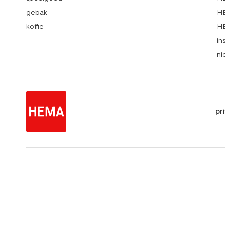
gebak
HE
koffie
HE
in
ni
pr