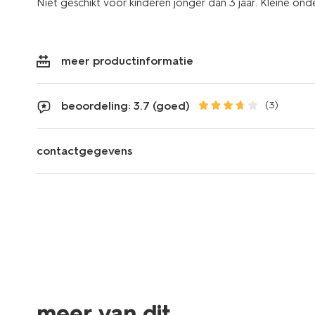
Niet geschikt voor kinderen jonger dan 3 jaar. Kleine ond
meer productinformatie
beoordeling: 3.7 (goed)
(3)
contactgegevens
meer van dit