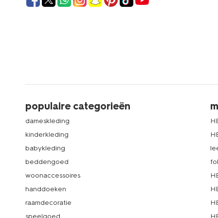
populaire categorieën
m
dameskleding
H
kinderkleding
H
babykleding
le
beddengoed
fo
woonaccessoires
HE
handdoeken
HE
raamdecoratie
HE
speelgoed
HE