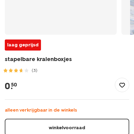
laag geprijsd
stapelbare kralenboxjes
(3)
/stapelbare-
kralenboxjes-
0
.
50
15100676.html
alleen verkrijgbaar in de winkels
winkelvoorraad