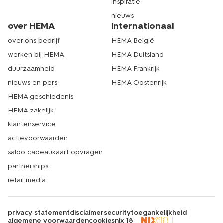
inspiratie
nieuws
over HEMA
internationaal
over ons bedrijf
HEMA België
werken bij HEMA
HEMA Duitsland
duurzaamheid
HEMA Frankrijk
nieuws en pers
HEMA Oostenrijk
HEMA geschiedenis
HEMA zakelijk
klantenservice
actievoorwaarden
saldo cadeaukaart opvragen
partnerships
retail media
privacy statement
disclaimer
security
toegankelijkheid
algemene voorwaarden
cookies
nix 18