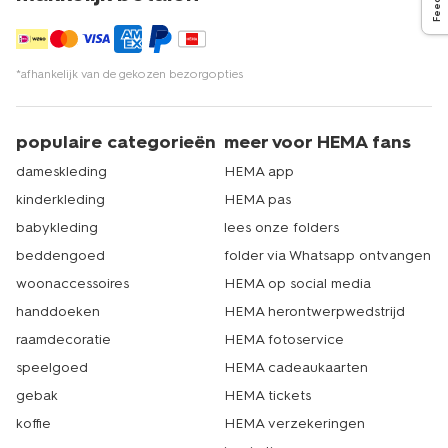
*afhankelijk van de gekozen bezorgopties
populaire categorieën
meer voor HEMA fans
dameskleding
HEMA app
kinderkleding
HEMA pas
babykleding
lees onze folders
beddengoed
folder via Whatsapp ontvangen
woonaccessoires
HEMA op social media
handdoeken
HEMA herontwerpwedstrijd
raamdecoratie
HEMA fotoservice
speelgoed
HEMA cadeaukaarten
gebak
HEMA tickets
koffie
HEMA verzekeringen