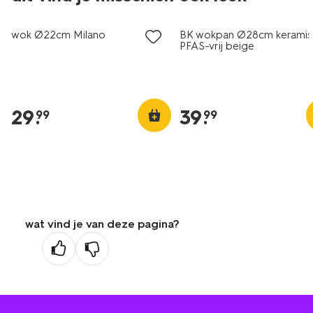
wok Ø22cm Milano
BK wokpan Ø28cm keramis
PFAS-vrij beige
29
.
39
.
99
99
wat vind je van deze pagina?