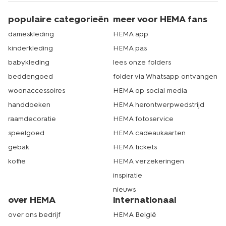
populaire categorieën
meer voor HEMA fans
dameskleding
HEMA app
kinderkleding
HEMA pas
babykleding
lees onze folders
beddengoed
folder via Whatsapp ontvangen
woonaccessoires
HEMA op social media
handdoeken
HEMA herontwerpwedstrijd
raamdecoratie
HEMA fotoservice
speelgoed
HEMA cadeaukaarten
gebak
HEMA tickets
koffie
HEMA verzekeringen
inspiratie
nieuws
over HEMA
internationaal
over ons bedrijf
HEMA België