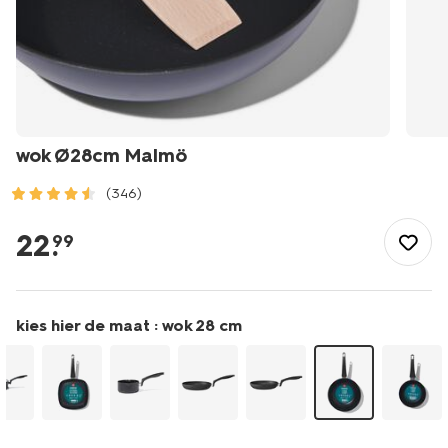
wok Ø28cm Malmö
(346)
/koken-
tafelen/koken/pannen/wokpannen/wok-
22
.
99
28cm-
malmo-
80190034.html
kies hier de maat :
wok 28 cm