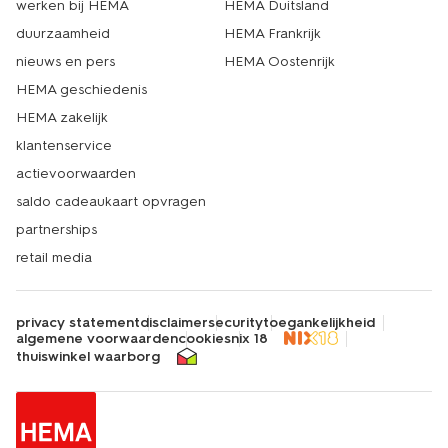
werken bij HEMA
HEMA Duitsland
duurzaamheid
HEMA Frankrijk
nieuws en pers
HEMA Oostenrijk
HEMA geschiedenis
HEMA zakelijk
klantenservice
actievoorwaarden
saldo cadeaukaart opvragen
partnerships
retail media
privacy statement
disclaimer
security
toegankelijkheid
algemene voorwaarden
cookies
nix 18
thuiswinkel waarborg