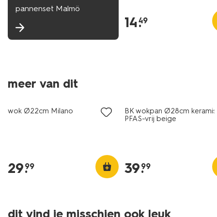
pannenset Malmö
14
.
49
meer van dit
wok Ø22cm Milano
BK wokpan Ø28cm keramis
PFAS-vrij beige
29
.
39
.
99
99
dit vind je misschien ook leuk