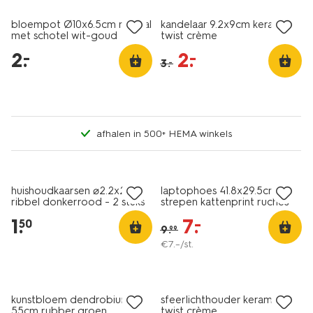
bloempot Ø10x6.5cm metaal
kandelaar 9.2x9cm keramiek
met schotel wit-goud
twist crème
2
.
2
.
–
–
3
.
–
afhalen in 500+ HEMA winkels
vegan
laag geprijsd
sale
huishoudkaarsen ⌀2.2x25cm
laptophoes 41.8x29.5cm
ribbel donkerrood - 2 stuks
strepen kattenprint ruches
1
.
7
.
–
50
9
.
99
€
7
.
–
/st.
2+1 gratis
met je HEMA pas
laag geprijsd
kunstbloem dendrobium
sfeerlichthouder keramiek
55cm rubber groen
twist crème