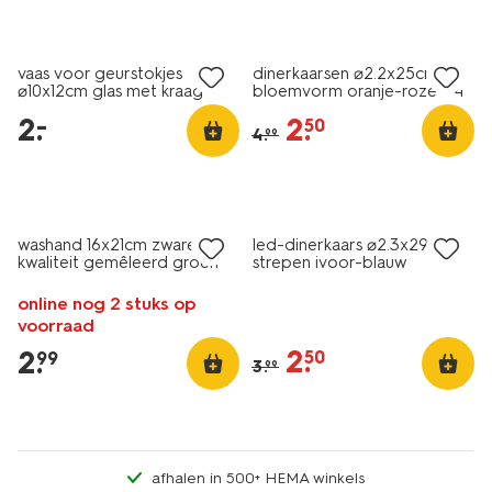
laag geprijsd
sale
vaas voor geurstokjes
dinerkaarsen ⌀2.2x25cm
⌀10x12cm glas met kraag
bloemvorm oranje-roze - 4
oranje
stuks
2
.
2
.
–
50
4
.
99
laag geprijsd
sale
washand 16x21cm zware
led-dinerkaars ⌀2.3x29cm
kwaliteit gemêleerd groen
strepen ivoor-blauw
online nog 2 stuks op
voorraad
2
.
2
.
50
99
3
.
99
afhalen in 500+ HEMA winkels
vegan