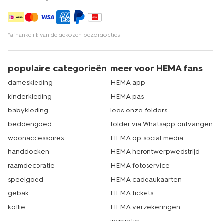
*afhankelijk van de gekozen bezorgopties
populaire categorieën
meer voor HEMA fans
dameskleding
HEMA app
kinderkleding
HEMA pas
babykleding
lees onze folders
beddengoed
folder via Whatsapp ontvangen
woonaccessoires
HEMA op social media
handdoeken
HEMA herontwerpwedstrijd
raamdecoratie
HEMA fotoservice
speelgoed
HEMA cadeaukaarten
gebak
HEMA tickets
koffie
HEMA verzekeringen
inspiratie