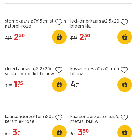
sale
sale
stompkaars ⌀7x13cm strepen
led-dinerkaars ⌀2.3x20cm
naturel-roze
bloem lila
2
.
2
.
50
50
4
.
3
.
59
59
vegan
sale
laag geprijsd
dinerkaarsen ⌀2.2x25cm
kussenhoes 50x50cm franjes
spikkel ivoor-lichtblauw - 2
blauw
stuks
1
.
4
.
–
75
2
.
99
sale
sale
kaarsonderzetter ⌀20cm
kaarsonderzetter ⌀32cm
keramiek roze
metaal blauw
3
.
3
.
–
50
5
.
5
.
–
–