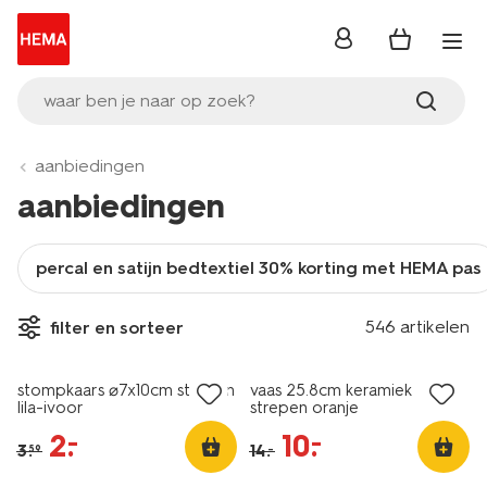
inloggen
waar ben je naar op zoek?
aanbiedingen
aanbiedingen
percal en satijn bedtextiel 30% korting met HEMA pas
vegan
546 artikelen
filter en sorteer
sale
sale
stompkaars ⌀7x10cm strepen
vaas 25.8cm keramiek
lila-ivoor
strepen oranje
2
.
10
.
–
–
3
.
14
.
–
59
vegan