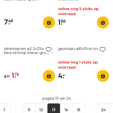
online nog 5 stuks op
voorraad
7
.
1
.
49
50
vegan
vegan
sale
laag geprijsd
dinerkaarsen ⌀2.2x25cm
geurkaars ⌀10x10cm kracht
kleurverloop blauw-groen -
2 stuks
online nog 1 stuks op
voorraad
1
.
4
.
–
75
2
.
99
pagina 13 van 24
...
13
...
1
11
12
14
15
24