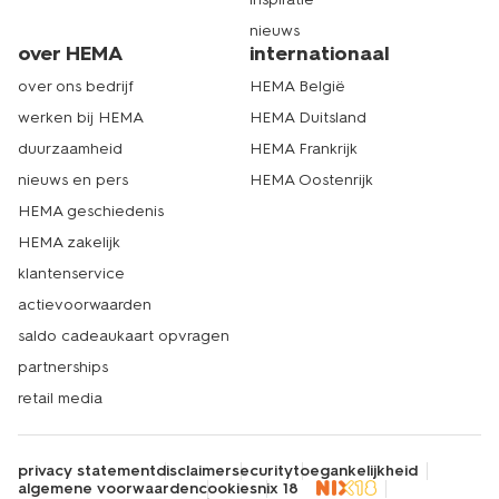
nieuws
over HEMA
internationaal
over ons bedrijf
HEMA België
werken bij HEMA
HEMA Duitsland
duurzaamheid
HEMA Frankrijk
nieuws en pers
HEMA Oostenrijk
HEMA geschiedenis
HEMA zakelijk
klantenservice
actievoorwaarden
saldo cadeaukaart opvragen
partnerships
retail media
privacy statement
disclaimer
security
toegankelijkheid
algemene voorwaarden
cookies
nix 18