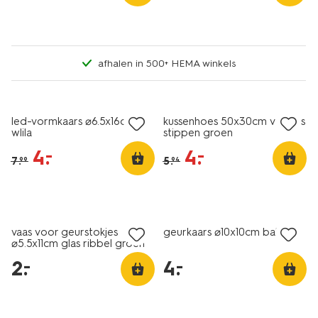
afhalen in 500+ HEMA winkels
sale
sale
led-vormkaars ⌀6.5x16cm
kussenhoes 50x30cm velours
wlila
stippen groen
4
.
4
.
–
–
7
.
5
.
99
94
vegan
laag geprijsd
laag geprijsd
vaas voor geurstokjes
geurkaars ⌀10x10cm balans
⌀5.5x11cm glas ribbel groen
2
.
4
.
–
–
laag geprijsd
sale