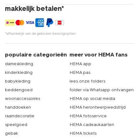
makkelijk betalen*
*afhankelijk van de gekozen bezorgopties
populaire categorieën
meer voor HEMA fans
dameskleding
HEMA app
kinderkleding
HEMA pas
babykleding
lees onze folders
beddengoed
folder via Whatsapp ontvangen
woonaccessoires
HEMA op social media
handdoeken
HEMA herontwerpwedstrijd
raamdecoratie
HEMA fotoservice
speelgoed
HEMA cadeaukaarten
gebak
HEMA tickets