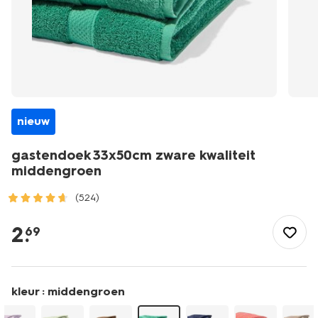
nieuw
gastendoek 33x50cm zware kwaliteit
middengroen
(524)
/wonen-
slapen/badkamer/handdoeken/gastendoek-
2
.
69
33x50cm-
zware-
kwaliteit-
middengroen-
kleur :
middengroen
5282869.html