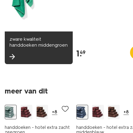
zware kwaliteit
handdoeken middengroen
1
.
49
meer van dit
nieuw
+8
+8
handdoeken - hotel extra zacht
handdoeken - hotel extra z
zeegroen
middenblauw