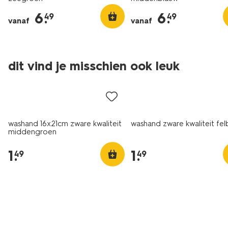
6
.
6
.
49
49
vanaf
vanaf
dit vind je misschien ook leuk
nieuw
washand 16x21cm zware kwaliteit
washand zware kwaliteit fe
middengroen
1
.
1
.
49
49