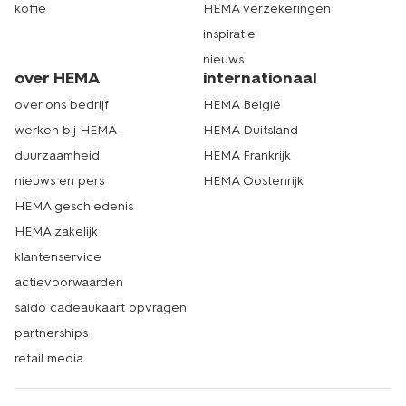
koffie
HEMA verzekeringen
inspiratie
nieuws
over HEMA
internationaal
over ons bedrijf
HEMA België
werken bij HEMA
HEMA Duitsland
duurzaamheid
HEMA Frankrijk
nieuws en pers
HEMA Oostenrijk
HEMA geschiedenis
HEMA zakelijk
klantenservice
actievoorwaarden
saldo cadeaukaart opvragen
partnerships
retail media