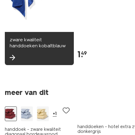
zware kwaliteit
handdoeken kobaltblauw
1
.
49
meer van dit
nieuw
laag geprijsd
+1
handdoeken - hotel extra 
handdoek - zware kwaliteit
donkergrijs
diagonaal bordeauxrood