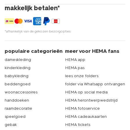
makkelijk betalen*
*afhankelijk van de gekozen bezorgopties
populaire categorieën
meer voor HEMA fans
dameskleding
HEMA app
kinderkleding
HEMA pas
babykleding
lees onze folders
beddengoed
folder via Whatsapp ontvangen
woonaccessoires
HEMA op social media
handdoeken
HEMA herontwerpwedstrijd
raamdecoratie
HEMA fotoservice
speelgoed
HEMA cadeaukaarten
gebak
HEMA tickets