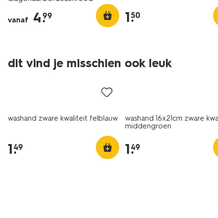
1
.
4
.
50
99
vanaf
dit vind je misschien ook leuk
nieuw
washand zware kwaliteit felblauw
washand 16x21cm zware kwal
middengroen
1
.
1
.
49
49