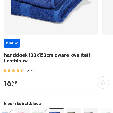
nieuw
handdoek 100x150cm zware kwaliteit
lichtblauw
(628)
/wonen-
slapen/badkamer/handdoeken/handdoek-
16
.
99
100x150cm-
zware-
kwaliteit-
lichtblauw-
kleur :
kobaltblauw
5282867.html