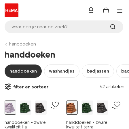
inloggen
waar ben je naar op zoek?
handdoeken
handdoeken
handdoeken
washandjes
badjassen
ba
nieuw
42 artikelen
filter en sorteer
laag geprijsd
nieuw
+21
+21
handdoeken - zware
handdoeken - zware
kwaliteit lila
kwaliteit terra