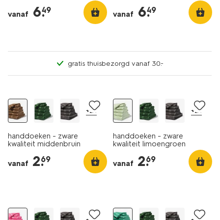
6
.
6
.
49
49
vanaf
vanaf
gratis thuisbezorgd vanaf 30.-
nieuw
nieuw
+21
+21
handdoeken - zware
handdoeken - zware
kwaliteit middenbruin
kwaliteit limoengroen
2
.
2
.
69
69
vanaf
vanaf
nieuw
nieuw
+21
+21