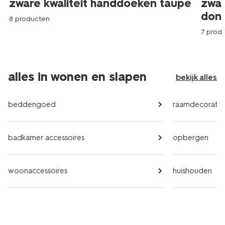
zware kwaliteit handdoeken taupe
zwar
donk
8 producten
7 prod
alles in wonen en slapen
bekijk alles
beddengoed
raamdecoratie
badkamer accessoires
opbergen
woonaccessoires
huishouden