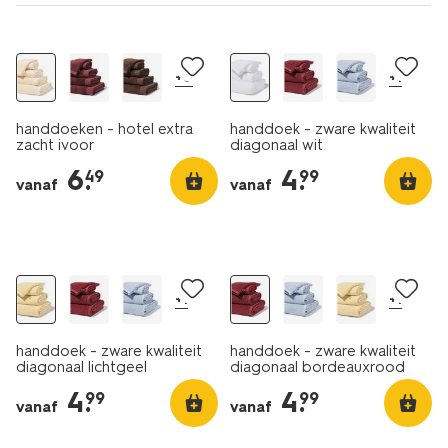
nieuw
nieuw
+8
+1
handdoeken - hotel extra
handdoek - zware kwaliteit
zacht ivoor
diagonaal wit
6
.
4
.
49
99
vanaf
vanaf
nieuw
nieuw
+1
+1
handdoek - zware kwaliteit
handdoek - zware kwaliteit
diagonaal lichtgeel
diagonaal bordeauxrood
4
.
4
.
99
99
vanaf
vanaf