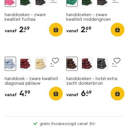
handdoeken - zware
handdoeken - zware
kwaliteit fuchsia
kwaliteit middengroen
2
.
2
.
69
69
vanaf
vanaf
nieuw
nieuw
+1
+8
handdoek - zware kwaliteit
handdoeken - hotel extra
diagonaal ijsblauw
zacht donkerbruin
4
.
6
.
99
49
vanaf
vanaf
gratis thuisbezorgd vanaf 30.-