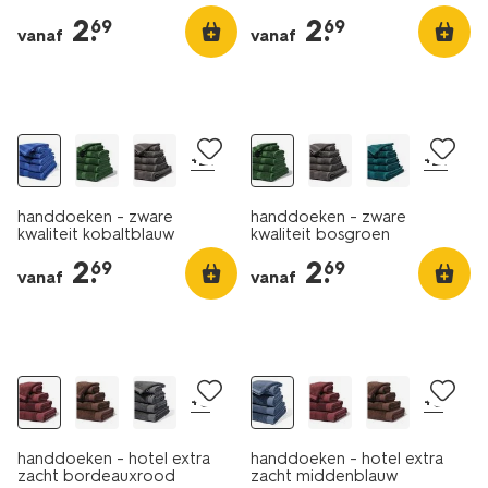
2
.
2
.
69
69
vanaf
vanaf
nieuw
nieuw
+21
+21
handdoeken - zware
handdoeken - zware
kwaliteit kobaltblauw
kwaliteit bosgroen
2
.
2
.
69
69
vanaf
vanaf
nieuw
nieuw
+8
+8
handdoeken - hotel extra
handdoeken - hotel extra
zacht bordeauxrood
zacht middenblauw