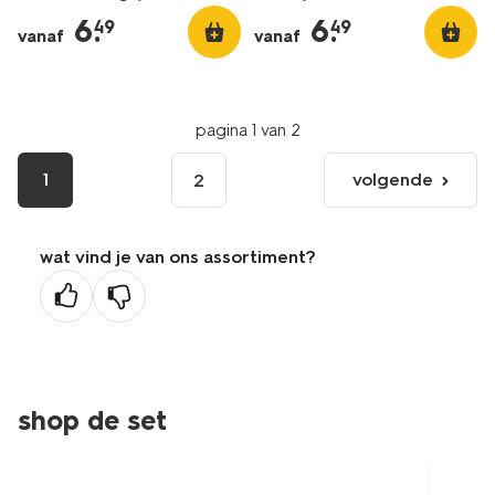
6
.
6
.
49
49
vanaf
vanaf
pagina 1 van 2
1
volgende
2
volgende
pagina
wat vind je van ons assortiment?
shop de set