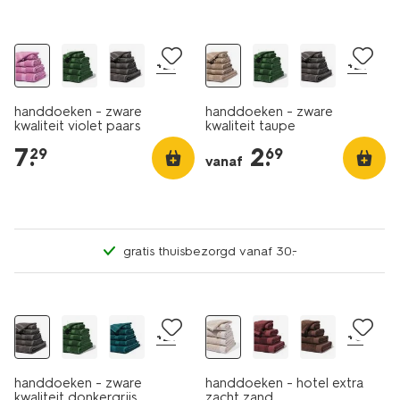
nieuw
+21
+21
handdoeken - zware
handdoeken - zware
kwaliteit violet paars
kwaliteit taupe
7
.
2
.
29
69
vanaf
gratis thuisbezorgd vanaf 30.-
+21
+8
handdoeken - zware
handdoeken - hotel extra
kwaliteit donkergrijs
zacht zand