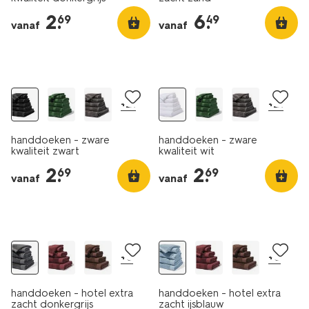
2
.
6
.
69
49
vanaf
vanaf
+21
+21
handdoeken - zware
handdoeken - zware
kwaliteit zwart
kwaliteit wit
2
.
2
.
69
69
vanaf
vanaf
+8
+8
handdoeken - hotel extra
handdoeken - hotel extra
zacht donkergrijs
zacht ijsblauw