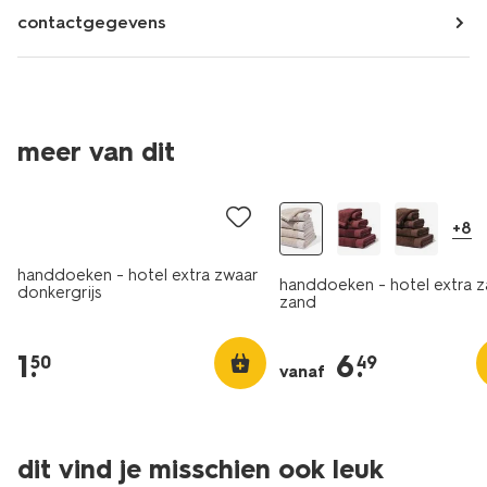
contactgegevens
meer van dit
laag geprijsd
+8
handdoeken - hotel extra zwaar
handdoeken - hotel extra z
donkergrijs
zand
1
.
6
.
50
49
vanaf
dit vind je misschien ook leuk
nieuw