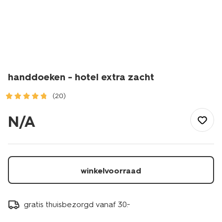
handdoeken - hotel extra zacht
(20)
/wonen-
slapen/badkamer/handdoeken/handdoeken-
N/A
-
-
hotel-
extra-
zacht-
winkelvoorraad
1000015128.html
gratis thuisbezorgd vanaf 30.-