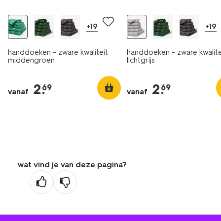
+19
+19
handdoeken - zware kwaliteit
handdoeken - zware kwalite
middengroen
lichtgrijs
2
.
2
.
69
69
vanaf
vanaf
wat vind je van deze pagina?