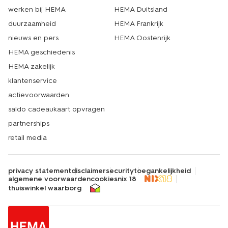
werken bij HEMA
HEMA Duitsland
duurzaamheid
HEMA Frankrijk
nieuws en pers
HEMA Oostenrijk
HEMA geschiedenis
HEMA zakelijk
klantenservice
actievoorwaarden
saldo cadeaukaart opvragen
partnerships
retail media
privacy statement
disclaimer
security
toegankelijkheid
algemene voorwaarden
cookies
nix 18
thuiswinkel waarborg