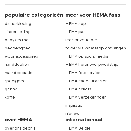
populaire categorieën
meer voor HEMA fans
dameskleding
HEMA app
kinderkleding
HEMA pas
babykleding
lees onze folders
beddengoed
folder via Whatsapp ontvangen
woonaccessoires
HEMA op social media
handdoeken
HEMA herontwerpwedstrijd
raamdecoratie
HEMA fotoservice
speelgoed
HEMA cadeaukaarten
gebak
HEMA tickets
koffie
HEMA verzekeringen
inspiratie
nieuws
over HEMA
internationaal
over ons bedrijf
HEMA België