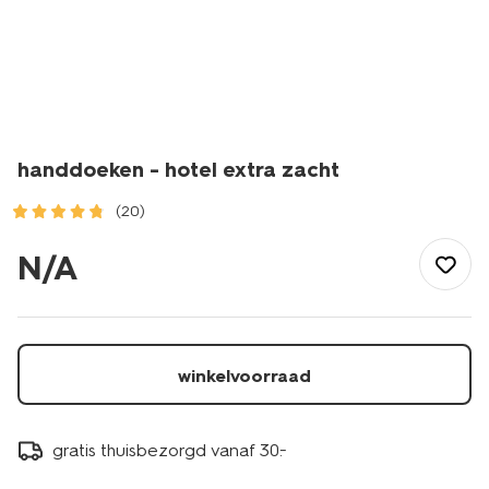
handdoeken - hotel extra zacht
(20)
/wonen-
slapen/badkamer/handdoeken/handdoeken-
N/A
-
-
hotel-
extra-
zacht-
winkelvoorraad
1000015128.html
gratis thuisbezorgd vanaf 30.-