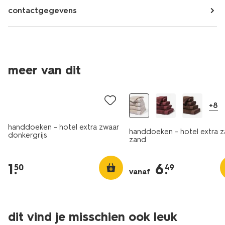
contactgegevens
meer van dit
laag geprijsd
+8
handdoeken - hotel extra zwaar
handdoeken - hotel extra z
donkergrijs
zand
1
.
6
.
50
49
vanaf
dit vind je misschien ook leuk
nieuw