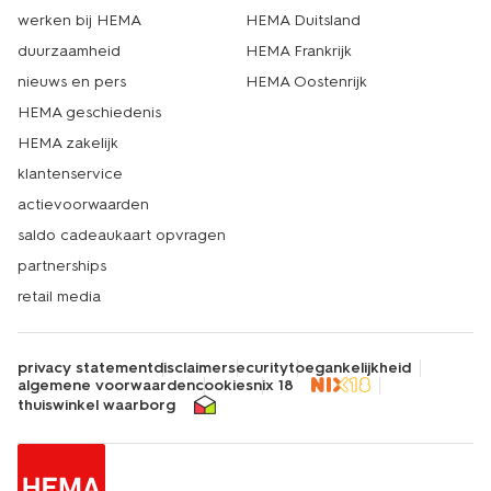
werken bij HEMA
HEMA Duitsland
duurzaamheid
HEMA Frankrijk
nieuws en pers
HEMA Oostenrijk
HEMA geschiedenis
HEMA zakelijk
klantenservice
actievoorwaarden
saldo cadeaukaart opvragen
partnerships
retail media
privacy statement
disclaimer
security
toegankelijkheid
algemene voorwaarden
cookies
nix 18
thuiswinkel waarborg