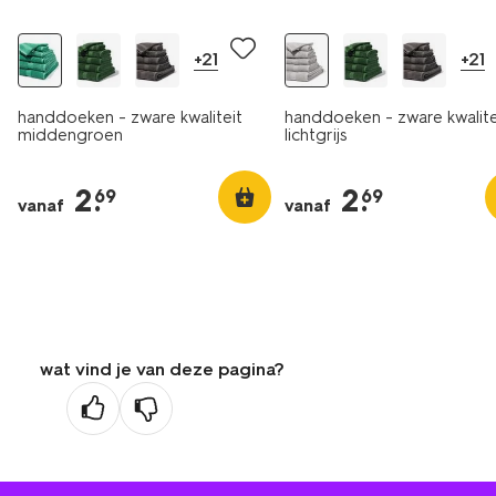
+21
+21
handdoeken - zware kwaliteit
handdoeken - zware kwalite
middengroen
lichtgrijs
2
.
2
.
69
69
vanaf
vanaf
wat vind je van deze pagina?