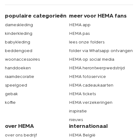
populaire categorieën
meer voor HEMA fans
dameskleding
HEMA app
kinderkleding
HEMA pas
babykleding
lees onze folders
beddengoed
folder via Whatsapp ontvangen
woonaccessoires
HEMA op social media
handdoeken
HEMA herontwerpwedstrijd
raamdecoratie
HEMA fotoservice
speelgoed
HEMA cadeaukaarten
gebak
HEMA tickets
koffie
HEMA verzekeringen
inspiratie
nieuws
over HEMA
internationaal
over ons bedrijf
HEMA België