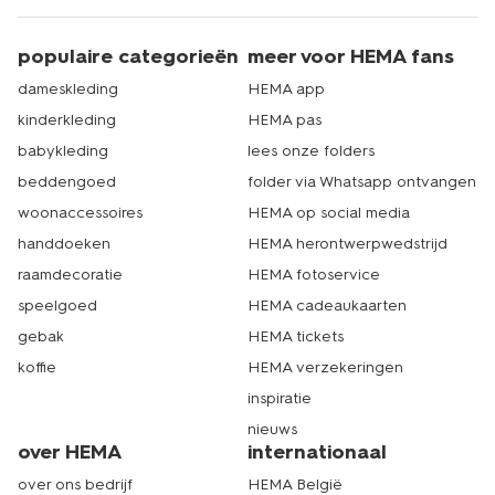
populaire categorieën
meer voor HEMA fans
dameskleding
HEMA app
kinderkleding
HEMA pas
babykleding
lees onze folders
beddengoed
folder via Whatsapp ontvangen
woonaccessoires
HEMA op social media
handdoeken
HEMA herontwerpwedstrijd
raamdecoratie
HEMA fotoservice
speelgoed
HEMA cadeaukaarten
gebak
HEMA tickets
koffie
HEMA verzekeringen
inspiratie
nieuws
over HEMA
internationaal
over ons bedrijf
HEMA België