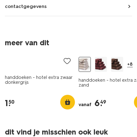
contactgegevens
meer van dit
laag geprijsd
+8
handdoeken - hotel extra zwaar
handdoeken - hotel extra z
donkergrijs
zand
1
.
6
.
50
49
vanaf
dit vind je misschien ook leuk
nieuw