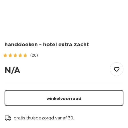
handdoeken - hotel extra zacht
(20)
/wonen-
slapen/badkamer/handdoeken/handdoeken-
N/A
-
-
hotel-
extra-
zacht-
winkelvoorraad
1000015128.html
gratis thuisbezorgd vanaf 30.-