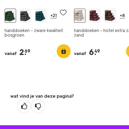
+21
+8
handdoeken - zware kwaliteit
handdoeken - hotel extra z
bosgroen
zand
2
.
6
.
69
49
vanaf
vanaf
wat vind je van deze pagina?