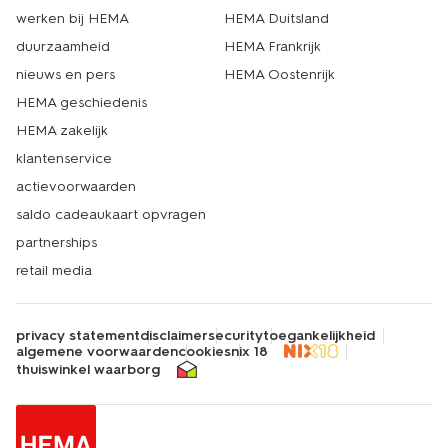
werken bij HEMA
HEMA Duitsland
duurzaamheid
HEMA Frankrijk
nieuws en pers
HEMA Oostenrijk
HEMA geschiedenis
HEMA zakelijk
klantenservice
actievoorwaarden
saldo cadeaukaart opvragen
partnerships
retail media
privacy statement
disclaimer
security
toegankelijkheid
algemene voorwaarden
cookies
nix 18
thuiswinkel waarborg