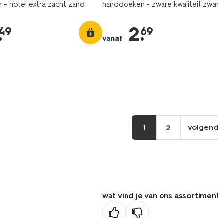
- hotel extra zacht zand
handdoeken - zware kwaliteit zwa
.
2
.
49
69
vanaf
1
volgen
2
vo
pa
wat vind je van ons assortimen