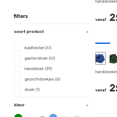
handdoeken 
2
filters
vanaf
soort product
nieuw
badtextiel
(41)
gastendoek
(41)
handdoek
(39)
handdoeken 
gezichtdoekjes
(6)
2
doek
(1)
vanaf
kleur