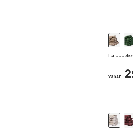
handdoeken 
2
vanaf