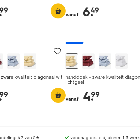
.
6
.
99
49
vanaf
nieuw
zware kwaliteit diagonaal wit
handdoek - zware kwaliteit diagon
lichtgeel
.
4
.
99
99
vanaf
rdeling: 4,7 van 5★
vandaag besteld, binnen 1-3 werk