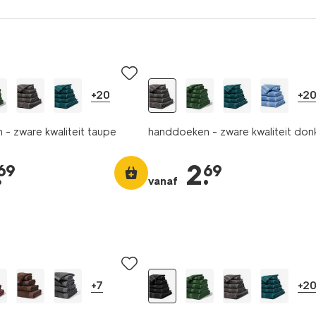
+20
+2
- zware kwaliteit taupe
handdoeken - zware kwaliteit donk
.
2
.
69
69
vanaf
+7
+2