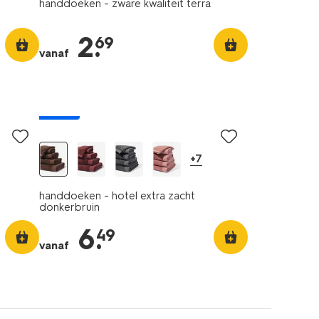
handdoeken - zware kwaliteit terra
2
.
69
vanaf
nieuw
+7
handdoeken - hotel extra zacht
donkerbruin
6
.
49
vanaf