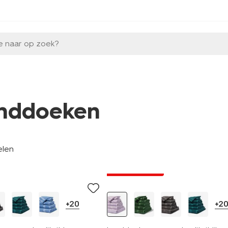
e naar op zoek?
nddoeken
elen
nieuw
laag geprijsd
+20
+2