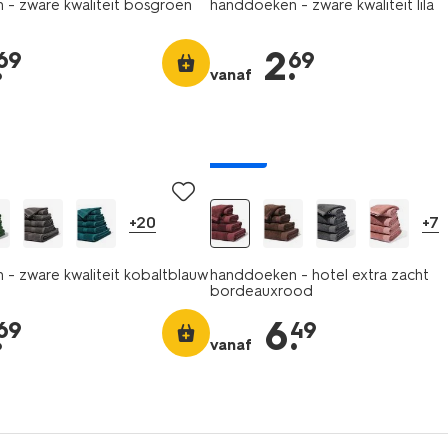
- zware kwaliteit bosgroen
handdoeken - zware kwaliteit lila
.
2
.
69
69
vanaf
nieuw
+20
+7
- zware kwaliteit kobaltblauw
handdoeken - hotel extra zacht
bordeauxrood
.
6
.
69
49
vanaf