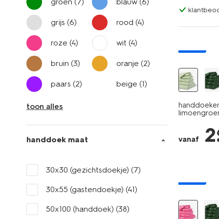
groen
(7)
blauw
(6)
klantbeoo
grijs
(6)
rood
(4)
roze
(4)
wit
(4)
nieuw
bruin
(3)
oranje
(2)
paars
(2)
beige
(1)
handdoeken 
toon alles
limoengroe
2
handdoek maat
vanaf
30x30 (gezichtsdoekje)
(7)
nieuw
30x55 (gastendoekje)
(41)
50x100 (handdoek)
(38)