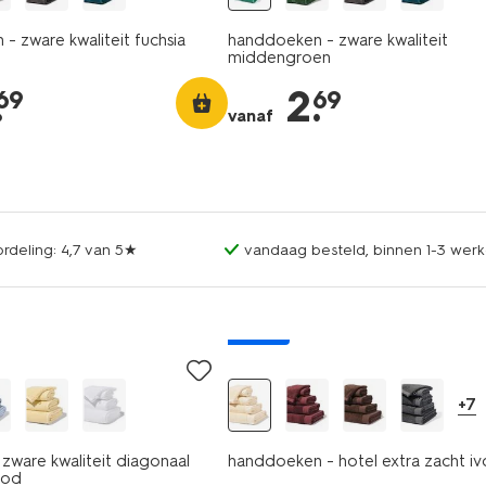
- zware kwaliteit fuchsia
handdoeken - zware kwaliteit
middengroen
.
2
.
69
69
vanaf
rdeling: 4,7 van 5★
vandaag besteld, binnen 1-3 werk
nieuw
+7
zware kwaliteit diagonaal
handdoeken - hotel extra zacht i
ood