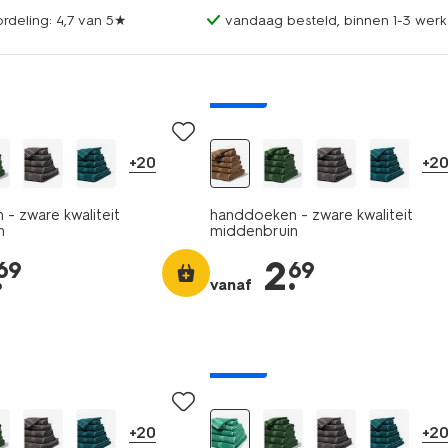
rdeling: 4,7 van 5★
vandaag besteld, binnen 1-3 werk
nieuw
+20
+2
- zware kwaliteit
handdoeken - zware kwaliteit
n
middenbruin
.
2
.
69
69
vanaf
nieuw
+20
+2