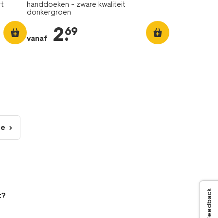
rt
handdoeken - zware kwaliteit
donkergroen
2
.
69
vanaf
de
lgende
gina
Feedback
t?