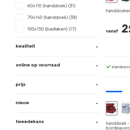
60x110 (handdoek)
(31)
handdoeken 
70x140 (handdoek)
(38)
2
100x150 (badlaken)
(17)
vanaf
kwaliteit
online op voorraad
klantbeoo
prijs
nieuw
nieuw
tweedekans
handdoek - 
bordeauxr