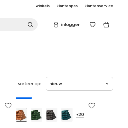
winkels
klantenpas
klantenservice
inloggen
sorteer op:
nieuw
nieuw
0
+20