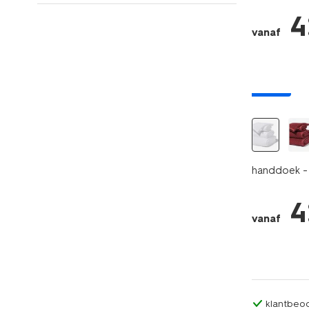
4
vanaf
nieuw
handdoek - 
4
vanaf
klantbeoo