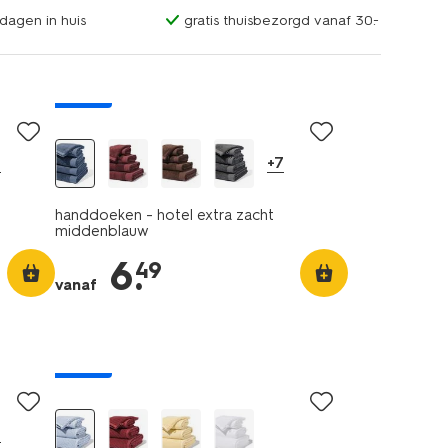
dagen in huis
gratis thuisbezorgd vanaf 30.-
nieuw
0
+7
handdoeken - hotel extra zacht
middenblauw
6
.
49
vanaf
nieuw
0