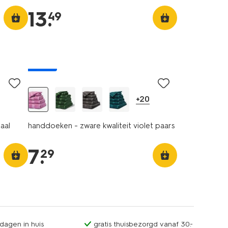
13
.
49
nieuw
+20
aal
handdoeken - zware kwaliteit violet paars
7
.
29
dagen in huis
gratis thuisbezorgd vanaf 30.-