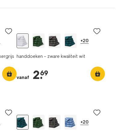
0
+20
ergrijs
handdoeken - zware kwaliteit wit
2
.
69
vanaf
0
+20