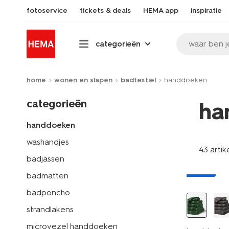
fotoservice
tickets & deals
HEMA app
inspiratie
waar ben j
categorieën
home
wonen en slapen
badtextiel
handdoeken
categorieën
ha
handdoeken
washandjes
43 artik
badjassen
nieuw
badmatten
badponcho
strandlakens
microvezel handdoeken