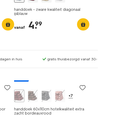
handdoek - zware kwaliteit diagonaal
ijsblauw
4
.
99
vanaf
dagen in huis
gratis thuisbezorgd vanaf 30.-
nieuw
+7
voor
handdoek 60x110cm hotelkwaliteit extra
zacht bordeauxrood