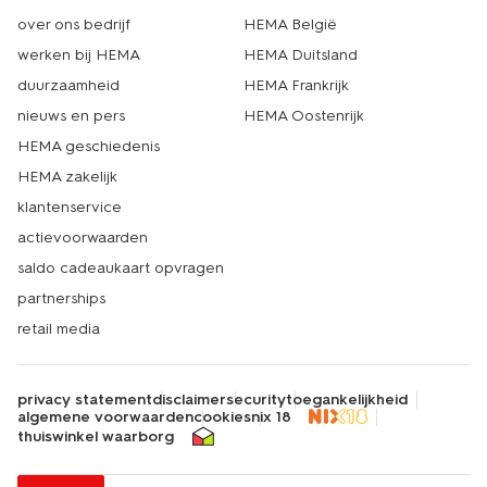
over ons bedrijf
HEMA België
werken bij HEMA
HEMA Duitsland
duurzaamheid
HEMA Frankrijk
nieuws en pers
HEMA Oostenrijk
HEMA geschiedenis
HEMA zakelijk
klantenservice
actievoorwaarden
saldo cadeaukaart opvragen
partnerships
retail media
privacy statement
disclaimer
security
toegankelijkheid
algemene voorwaarden
cookies
nix 18
thuiswinkel waarborg