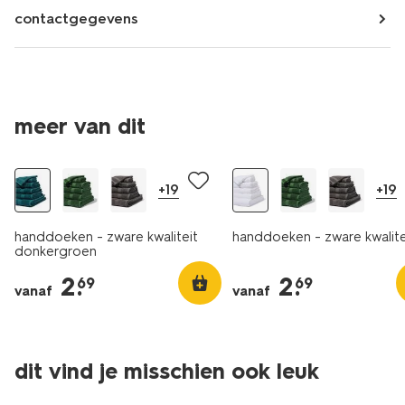
contactgegevens
meer van dit
+19
+19
handdoeken - zware kwaliteit
handdoeken - zware kwalite
donkergroen
2
.
2
.
69
69
vanaf
vanaf
dit vind je misschien ook leuk
nieuw