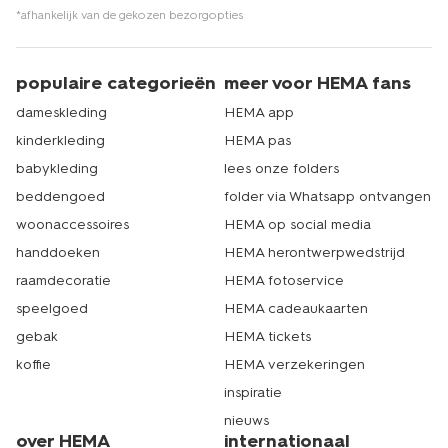
*afhankelijk van de gekozen bezorgopties
populaire categorieën
meer voor HEMA fans
dameskleding
HEMA app
kinderkleding
HEMA pas
babykleding
lees onze folders
beddengoed
folder via Whatsapp ontvangen
woonaccessoires
HEMA op social media
handdoeken
HEMA herontwerpwedstrijd
raamdecoratie
HEMA fotoservice
speelgoed
HEMA cadeaukaarten
gebak
HEMA tickets
koffie
HEMA verzekeringen
inspiratie
nieuws
over HEMA
internationaal