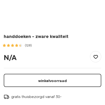
handdoeken - zware kwaliteit
(128)
/wonen-
slapen/badkamer/handdoeken/handdoeken-
N/A
-
-
zware-
kwaliteit-
1000015132.html
winkelvoorraad
gratis thuisbezorgd vanaf 30.-