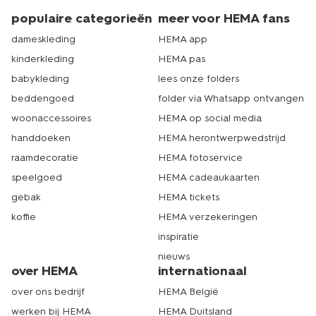
populaire categorieën
meer voor HEMA fans
dameskleding
HEMA app
kinderkleding
HEMA pas
babykleding
lees onze folders
beddengoed
folder via Whatsapp ontvangen
woonaccessoires
HEMA op social media
handdoeken
HEMA herontwerpwedstrijd
raamdecoratie
HEMA fotoservice
speelgoed
HEMA cadeaukaarten
gebak
HEMA tickets
koffie
HEMA verzekeringen
inspiratie
nieuws
over HEMA
internationaal
over ons bedrijf
HEMA België
werken bij HEMA
HEMA Duitsland