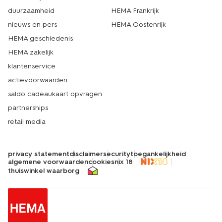
duurzaamheid
HEMA Frankrijk
nieuws en pers
HEMA Oostenrijk
HEMA geschiedenis
HEMA zakelijk
klantenservice
actievoorwaarden
saldo cadeaukaart opvragen
partnerships
retail media
privacy statement
disclaimer
security
toegankelijkheid
algemene voorwaarden
cookies
nix 18
thuiswinkel waarborg