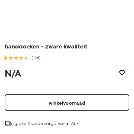
handdoeken - zware kwaliteit
(128)
/wonen-
slapen/badkamer/handdoeken/handdoeken-
N/A
-
-
zware-
kwaliteit-
1000015132.html
winkelvoorraad
gratis thuisbezorgd vanaf 30.-