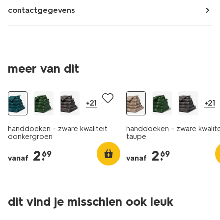
contactgegevens
meer van dit
+21
+21
handdoeken - zware kwaliteit
handdoeken - zware kwalite
donkergroen
taupe
2
.
2
.
69
69
vanaf
vanaf
dit vind je misschien ook leuk
laag geprijsd
nieuw