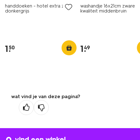
handdoeken - hotel extra zwaar
washandje 16x21cm zware
donkergrijs
kwaliteit middenbruin
1
.
1
.
50
49
wat vind je van deze pagina?
vind een winkel