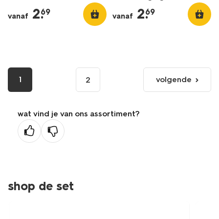
2
.
2
.
69
69
vanaf
vanaf
1
volgende
2
volgende
pagina
wat vind je van ons assortiment?
shop de set