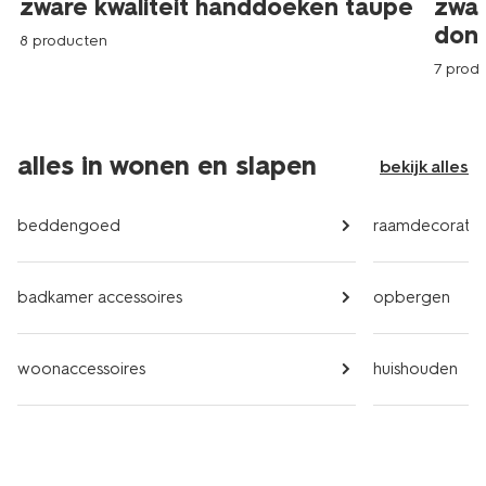
zware kwaliteit handdoeken taupe
zwar
donk
8 producten
7 prod
alles in wonen en slapen
bekijk alles
beddengoed
raamdecoratie
badkamer accessoires
opbergen
woonaccessoires
huishouden