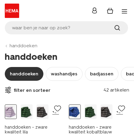
inloggen
waar ben je naar op zoek?
handdoeken
handdoeken
handdoeken
washandjes
badjassen
ba
nieuw
42 artikelen
filter en sorteer
laag geprijsd
nieuw
+21
+21
handdoeken - zware
handdoeken - zware
kwaliteit lila
kwaliteit kobaltblauw