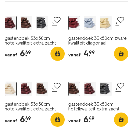
nieuw
nieuw
+8
+1
gastendoek 33x50cm
gastendoek 33x50cm zware
hotelkwaliteit extra zacht
kwaliteit diagonaal
bordeauxrood
bordeauxrood
6
.
4
.
49
99
bordeauxrood
bordeauxrood
vanaf
vanaf
nieuw
nieuw
+8
+8
gastendoek 33x50cm
gastendoek 33x50cm
hotelkwaliteit extra zacht
hotelkwaliteit extra zacht
ivoor ivoor
donkerbruin donkerbruin
6
.
6
.
49
49
vanaf
vanaf