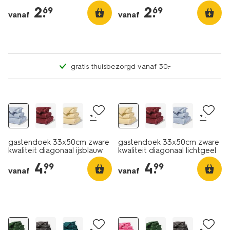
limoengroen
2
.
2
.
69
69
vanaf
vanaf
gratis thuisbezorgd vanaf 30.-
nieuw
nieuw
+1
+1
gastendoek 33x50cm zware
gastendoek 33x50cm zware
kwaliteit diagonaal ijsblauw
kwaliteit diagonaal lichtgeel
ijsblauw
lichtgeel
4
.
4
.
99
99
vanaf
vanaf
nieuw
nieuw
+21
+21