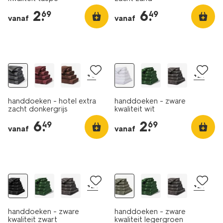
2
.
6
.
69
49
vanaf
vanaf
+8
+21
handdoeken - hotel extra
handdoeken - zware
zacht donkergrijs
kwaliteit wit
6
.
2
.
49
69
vanaf
vanaf
+21
+21
handdoeken - zware
handdoeken - zware
kwaliteit zwart
kwaliteit legergroen