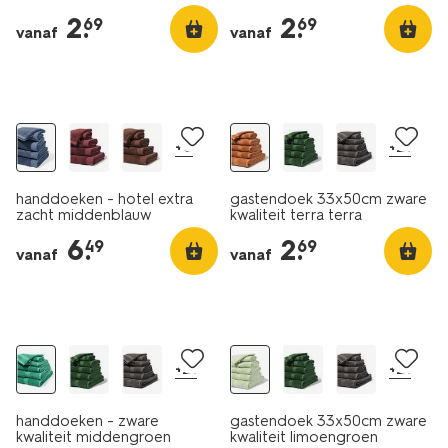
2
.
2
.
69
69
vanaf
vanaf
nieuw
nieuw
+8
+21
handdoeken - hotel extra
gastendoek 33x50cm zware
zacht middenblauw
kwaliteit terra terra
6
.
2
.
49
69
vanaf
vanaf
nieuw
nieuw
+21
+21
handdoeken - zware
gastendoek 33x50cm zware
kwaliteit middengroen
kwaliteit limoengroen