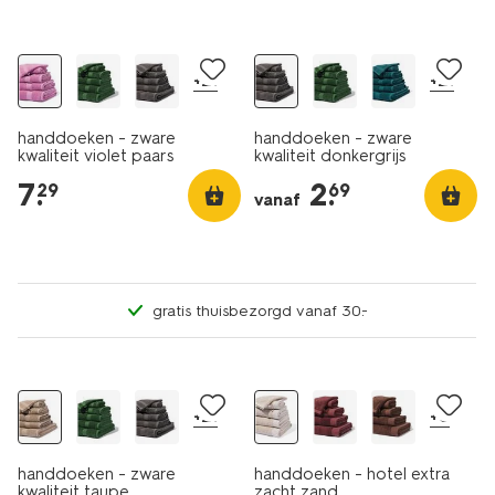
nieuw
+21
+21
handdoeken - zware
handdoeken - zware
kwaliteit violet paars
kwaliteit donkergrijs
7
.
2
.
29
69
vanaf
gratis thuisbezorgd vanaf 30.-
+21
+8
handdoeken - zware
handdoeken - hotel extra
kwaliteit taupe
zacht zand