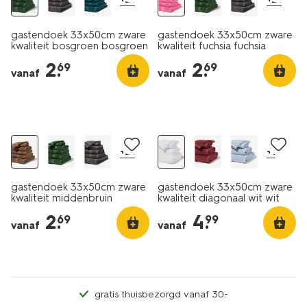
gastendoek 33x50cm zware
gastendoek 33x50cm zware
kwaliteit bosgroen bosgroen
kwaliteit fuchsia fuchsia
2
.
2
.
69
69
vanaf
vanaf
nieuw
nieuw
+21
+1
gastendoek 33x50cm zware
gastendoek 33x50cm zware
kwaliteit middenbruin
kwaliteit diagonaal wit wit
middenbruin
2
.
4
.
69
99
vanaf
vanaf
gratis thuisbezorgd vanaf 30.-