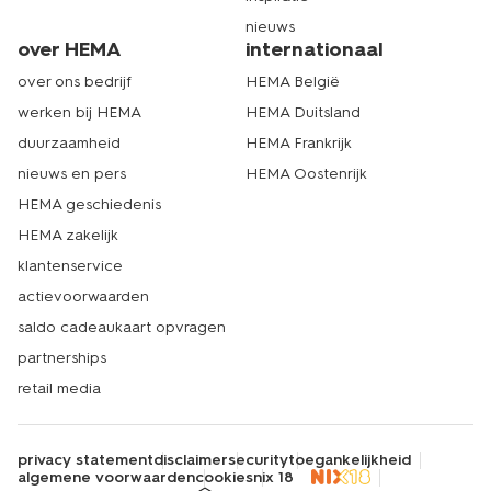
nieuws
over HEMA
internationaal
over ons bedrijf
HEMA België
werken bij HEMA
HEMA Duitsland
duurzaamheid
HEMA Frankrijk
nieuws en pers
HEMA Oostenrijk
HEMA geschiedenis
HEMA zakelijk
klantenservice
actievoorwaarden
saldo cadeaukaart opvragen
partnerships
retail media
privacy statement
disclaimer
security
toegankelijkheid
algemene voorwaarden
cookies
nix 18