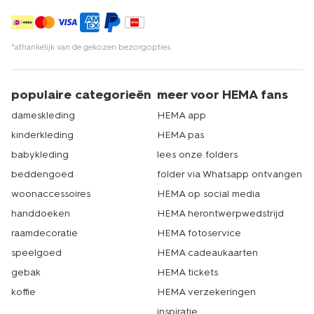
*afhankelijk van de gekozen bezorgopties
populaire categorieën
meer voor HEMA fans
dameskleding
HEMA app
kinderkleding
HEMA pas
babykleding
lees onze folders
beddengoed
folder via Whatsapp ontvangen
woonaccessoires
HEMA op social media
handdoeken
HEMA herontwerpwedstrijd
raamdecoratie
HEMA fotoservice
speelgoed
HEMA cadeaukaarten
gebak
HEMA tickets
koffie
HEMA verzekeringen
inspiratie