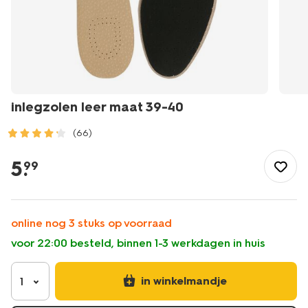
inlegzolen leer maat 39-40
(66)
/wonen-
slapen/huishouden/schoenonderhoud/inlegzolen-
5
.
99
leer-
maat-
39-
40-
online nog 3 stuks op voorraad
20500054.html
voor 22:00 besteld, binnen 1-3 werkdagen in huis
in winkelmandje
1