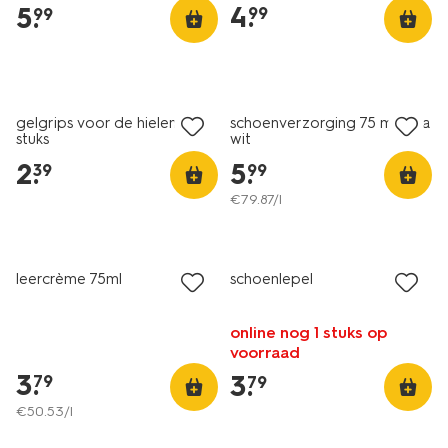
4
.
5
.
99
99
gelgrips voor de hielen - 2
schoenverzorging 75 ml ultra
stuks
wit
2
.
5
.
39
99
€
79
.
87
/l
nieuw
leercrème 75ml
schoenlepel
online nog 1 stuks op
voorraad
3
.
3
.
79
79
€
50
.
53
/l