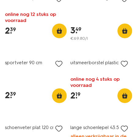
online nog 12 stuks op
voorraad
3
.
2
.
49
39
€
69
.
80
/l
sportveter 90 cm
uitsmeerborstel plastic
online nog 4 stuks op
voorraad
2
.
2
.
39
19
schoenveter plat 120 cm
lange schoenlepel 43.5 cm
alleen verkrijgbaar in de