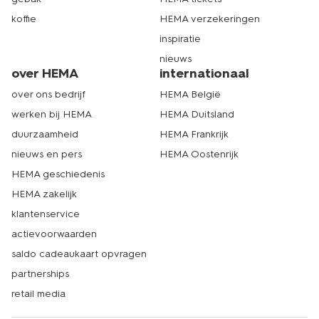
koffie
HEMA verzekeringen
inspiratie
nieuws
over HEMA
internationaal
over ons bedrijf
HEMA België
werken bij HEMA
HEMA Duitsland
duurzaamheid
HEMA Frankrijk
nieuws en pers
HEMA Oostenrijk
HEMA geschiedenis
HEMA zakelijk
klantenservice
actievoorwaarden
saldo cadeaukaart opvragen
partnerships
retail media