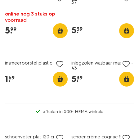
37
online nog 3 stuks op
voorraad
5
.
5
.
39
99
insmeerborstel plastic
inlegzolen wasbaar maat 42-
43
1
.
5
.
69
39
afhalen in 500+ HEMA winkels
nieuw
schoenveter plat 120 cm
schoencrème cognac 50ml