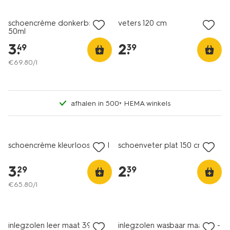
schoencrème donkerbruin
veters 120 cm
50ml
3
.
2
.
49
39
€
69
.
80
/l
afhalen in 500+ HEMA winkels
nieuw
schoencrème kleurloos 50ml
schoenveter plat 150 cm
3
.
2
.
29
39
€
65
.
80
/l
inlegzolen leer maat 39-40
inlegzolen wasbaar maat 36-