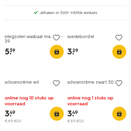
afhalen in 500+ HEMA winkels
inlegzolen wasbaar maat 38-
suedeborstel
39
5
.
3
.
39
29
schoencrème wit
schoencrème zwart 50ml
online nog 10 stuks op
online nog 1 stuks op
voorraad
voorraad
3
.
3
.
49
49
€
69
.
80
/l
€
69
.
80
/l