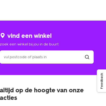
vind een winkel
zoek een winkel bij jou in de buurt
zoek
een
winkel
vind
winkel
bij
jou
Feedback
in
de
buurt
altijd op de hoogte van onze
acties