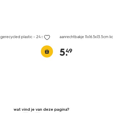
1+1 gratis
 gerecycled plastic - 24 stuks
aanrechtbakje 11x16.5x13.5cm l
5
.
49
wat vind je van deze pagina?