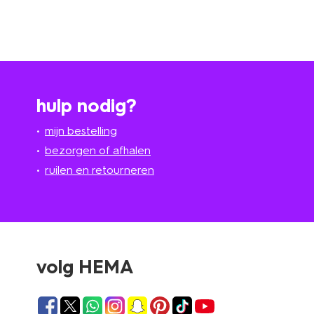
hulp nodig?
mijn bestelling
bezorgen of afhalen
ruilen en retourneren
volg HEMA