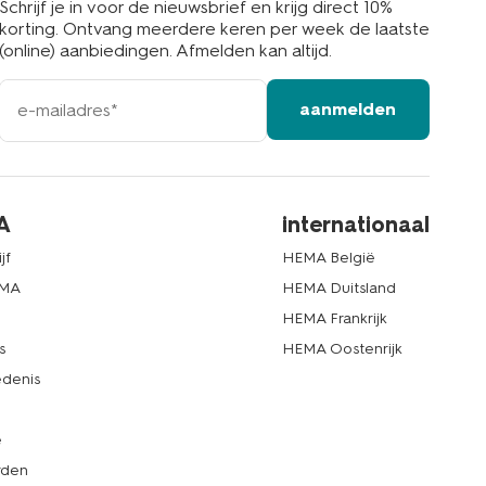
Schrijf je in voor de nieuwsbrief en krijg direct 10%
korting. Ontvang meerdere keren per week de laatste
(online) aanbiedingen. Afmelden kan altijd.
e-
aanmelden
mailadres
A
internationaal
jf
HEMA België
EMA
HEMA Duitsland
d
HEMA Frankrijk
s
HEMA Oostenrijk
denis
e
rden