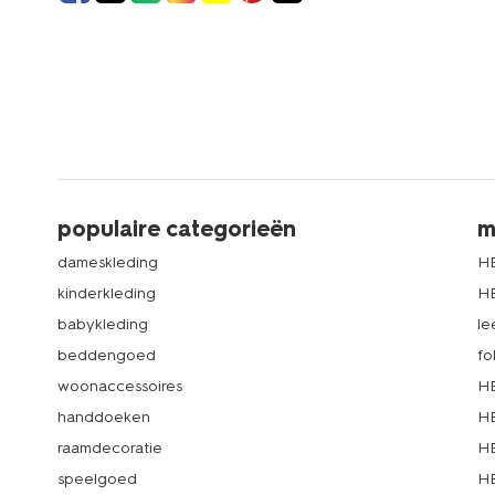
populaire categorieën
m
dameskleding
H
kinderkleding
H
babykleding
le
beddengoed
fo
woonaccessoires
HE
handdoeken
HE
raamdecoratie
HE
speelgoed
HE