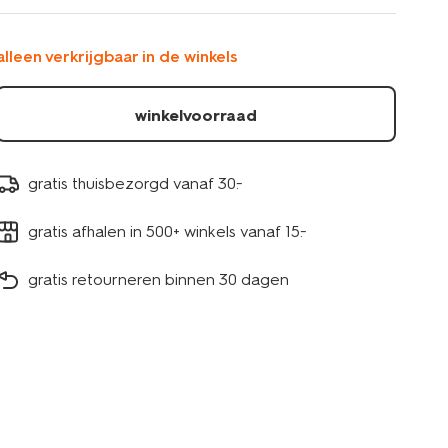
citrus-
20x17-
-
alleen verkrijgbaar in de winkels
-35-
stuks-
20520058.html
winkelvoorraad
gratis thuisbezorgd vanaf 30.-
gratis afhalen in 500+ winkels vanaf 15.-
gratis retourneren binnen 30 dagen