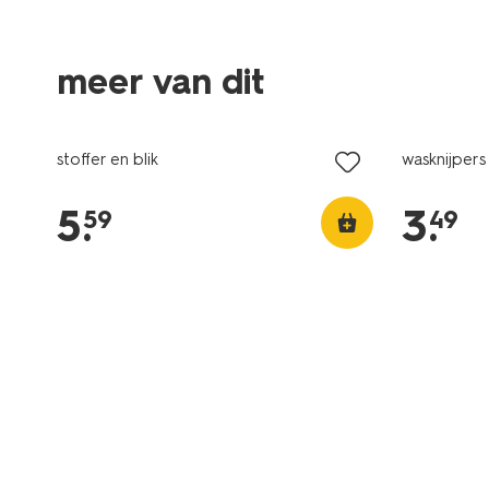
meer van dit
1+1 gratis
1+1 gratis
stoffer en blik
wasknijpers
5
.
3
.
59
49