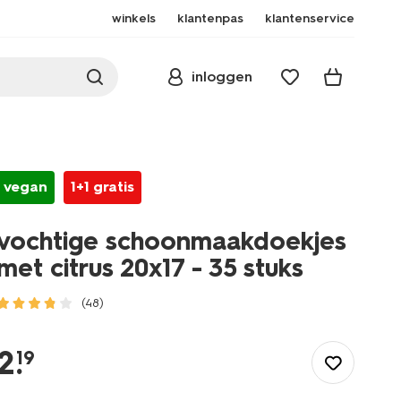
winkels
klantenpas
klantenservice
inloggen
vegan
1+1 gratis
vochtige schoonmaakdoekjes
met citrus 20x17 - 35 stuks
(48)
/wonen-
slapen/huishouden/schoonmaken/vochtige-
2
.
19
schoonmaakdoekjes-
met-