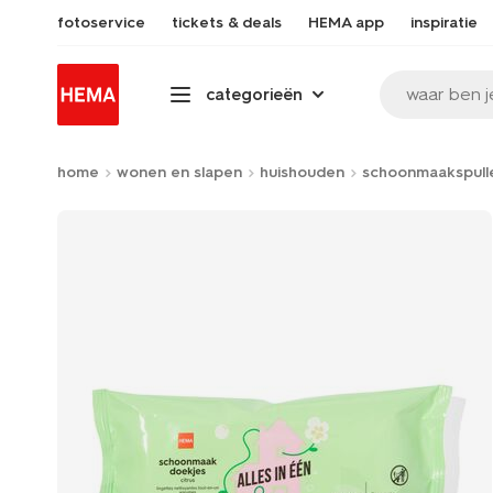
fotoservice
tickets & deals
HEMA app
inspiratie
waar ben j
categorieën
home
wonen en slapen
huishouden
schoonmaakspull