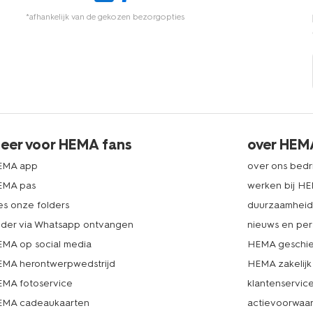
*afhankelijk van de gekozen bezorgopties
eer voor HEMA fans
over HEM
EMA app
over ons bedri
EMA pas
werken bij H
es onze folders
duurzaamhei
lder via Whatsapp ontvangen
nieuws en per
MA op social media
HEMA geschie
MA herontwerpwedstrijd
HEMA zakelijk
MA fotoservice
klantenservic
MA cadeaukaarten
actievoorwaa