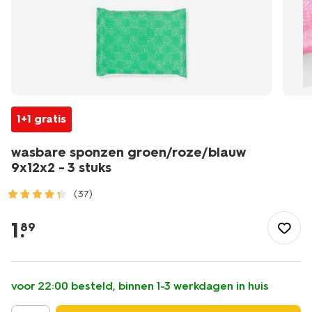
1+1 gratis
wasbare sponzen groen/roze/blauw
9x12x2 - 3 stuks
(37)
/wonen-
slapen/huishouden/schoonmaken/wasbare-
1
.
89
sponzen-
groen%2Froze%2Fblauw-
9x12x2-
-
voor 22:00 besteld, binnen 1-3 werkdagen in huis
-3-
stuks-