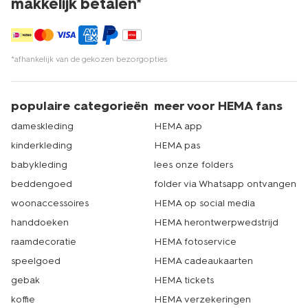
makkelijk betalen*
*afhankelijk van de gekozen bezorgopties
populaire categorieën
meer voor HEMA fans
dameskleding
HEMA app
kinderkleding
HEMA pas
babykleding
lees onze folders
beddengoed
folder via Whatsapp ontvangen
woonaccessoires
HEMA op social media
handdoeken
HEMA herontwerpwedstrijd
raamdecoratie
HEMA fotoservice
speelgoed
HEMA cadeaukaarten
gebak
HEMA tickets
koffie
HEMA verzekeringen