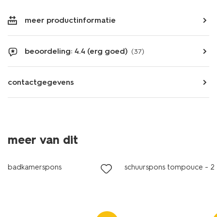
meer productinformatie
beoordeling: 4.4 (erg goed)
(37)
contactgegevens
meer van dit
1+1 gratis
1+1 gratis
badkamerspons
schuurspons tompouce - 2 