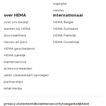
inspiratie
nieuws
over HEMA
internationaal
over ons bedrijf
HEMA België
werken bij HEMA
HEMA Duitsland
duurzaamheid
HEMA Frankrijk
nieuws en pers
HEMA Oostenrijk
HEMA geschiedenis
HEMA zakelijk
klantenservice
actievoorwaarden
saldo cadeaukaart opvragen
partnerships
retail media
privacy statement
disclaimer
security
toegankelijkheid