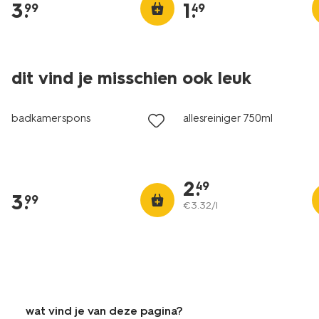
3
.
1
.
99
49
nieuw
dit vind je misschien ook leuk
1+1 gratis
1+1 gratis
badkamerspons
allesreiniger 750ml
2
.
49
3
.
99
€
3
.
32
/l
wat vind je van deze pagina?