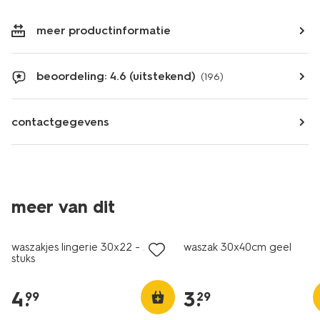
meer productinformatie
beoordeling: 4.6 (uitstekend)
(196)
contactgegevens
meer van dit
2 paar
1+1 gratis
waszakjes lingerie 30x22 - 2
waszak 30x40cm geel
stuks
4
.
3
.
99
29