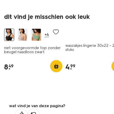
dit vind je misschien ook leuk
30% korting
2 paar
+4
waszakjes lingerie 30x22 - 
niet voorgevormde top zonder
stuks
beugel naadloos zwart
8
.
4
.
49
99
wat vind je van deze pagina?