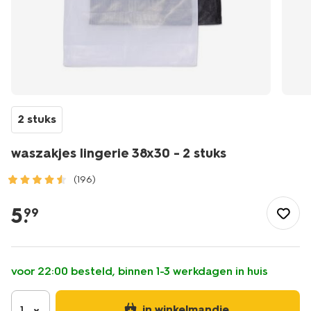
2 stuks
waszakjes lingerie 38x30 - 2 stuks
(196)
/wonen-
slapen/huishouden/wassen-
5
.
99
strijken/waszakjes-
lingerie-
38x30-
-
voor 22:00 besteld, binnen 1-3 werkdagen in huis
-
-2-
stuks-
in winkelmandje
1