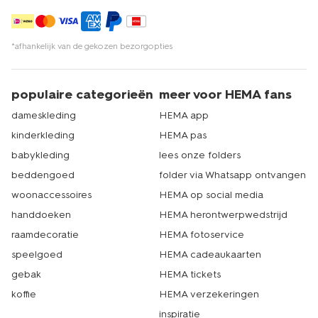
*afhankelijk van de gekozen bezorgopties
populaire categorieën
meer voor HEMA fans
dameskleding
HEMA app
kinderkleding
HEMA pas
babykleding
lees onze folders
beddengoed
folder via Whatsapp ontvangen
woonaccessoires
HEMA op social media
handdoeken
HEMA herontwerpwedstrijd
raamdecoratie
HEMA fotoservice
speelgoed
HEMA cadeaukaarten
gebak
HEMA tickets
koffie
HEMA verzekeringen
inspiratie