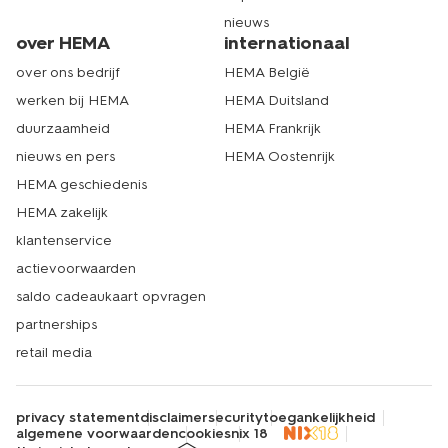
nieuws
over HEMA
internationaal
over ons bedrijf
HEMA België
werken bij HEMA
HEMA Duitsland
duurzaamheid
HEMA Frankrijk
nieuws en pers
HEMA Oostenrijk
HEMA geschiedenis
HEMA zakelijk
klantenservice
actievoorwaarden
saldo cadeaukaart opvragen
partnerships
retail media
privacy statement
disclaimer
security
toegankelijkheid
algemene voorwaarden
cookies
nix 18