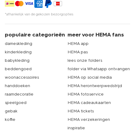
*afhankelijk van de gekozen bezorgopties
populaire categorieën
meer voor HEMA fans
dameskleding
HEMA app
kinderkleding
HEMA pas
babykleding
lees onze folders
beddengoed
folder via Whatsapp ontvangen
woonaccessoires
HEMA op social media
handdoeken
HEMA herontwerpwedstrijd
raamdecoratie
HEMA fotoservice
speelgoed
HEMA cadeaukaarten
gebak
HEMA tickets
koffie
HEMA verzekeringen
inspiratie