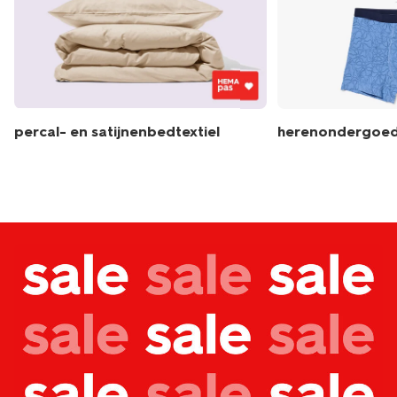
percal- en satijnenbedtextiel
herenondergoe