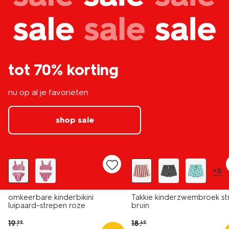
tot 70% korting
nu op al je favorieten
shop sale
sale
sale
+6
omkeerbare kinderbikini
Takkie kinderzwembroek st
luipaard-strepen roze
bruin
19
.
18
.
99
49