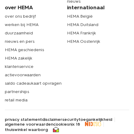
nieuws
over HEMA
internationaal
over ons bedrijf
HEMA België
werken bij HEMA
HEMA Duitsland
duurzaamheid
HEMA Frankrijk
nieuws en pers
HEMA Oostenrijk
HEMA geschiedenis
HEMA zakelijk
klantenservice
actievoorwaarden
saldo cadeaukaart opvragen
partnerships
retail media
privacy statement
disclaimer
security
toegankelijkheid
algemene voorwaarden
cookies
nix 18
thuiswinkel waarborg