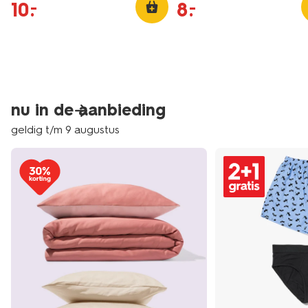
10
.
8
.
–
–
nu in de aanbieding
geldig t/m 9 augustus