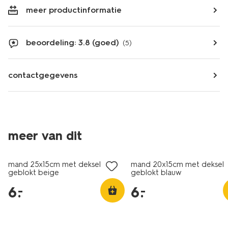
meer productinformatie
beoordeling: 3.8 (goed)
(5)
contactgegevens
meer van dit
laag geprijsd
laag geprijsd
mand 25x15cm met deksel
mand 20x15cm met deksel
geblokt beige
geblokt blauw
6
.
6
.
–
–