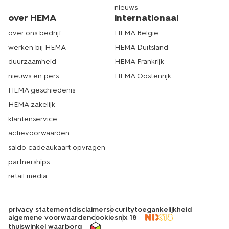
nieuws
over HEMA
internationaal
over ons bedrijf
HEMA België
werken bij HEMA
HEMA Duitsland
duurzaamheid
HEMA Frankrijk
nieuws en pers
HEMA Oostenrijk
HEMA geschiedenis
HEMA zakelijk
klantenservice
actievoorwaarden
saldo cadeaukaart opvragen
partnerships
retail media
privacy statement
disclaimer
security
toegankelijkheid
algemene voorwaarden
cookies
nix 18
thuiswinkel waarborg