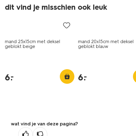
dit vind je misschien ook leuk
laag geprijsd
laag geprijsd
mand 25x15cm met deksel
mand 20x15cm met deksel
geblokt beige
geblokt blauw
6
.
6
.
–
–
wat vind je van deze pagina?