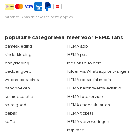
*afhankelijk van de gekozen bezorgopties
populaire categorieën
meer voor HEMA fans
dameskleding
HEMA app
kinderkleding
HEMA pas
babykleding
lees onze folders
beddengoed
folder via Whatsapp ontvangen
woonaccessoires
HEMA op social media
handdoeken
HEMA herontwerpwedstrijd
raamdecoratie
HEMA fotoservice
speelgoed
HEMA cadeaukaarten
gebak
HEMA tickets
koffie
HEMA verzekeringen
inspiratie