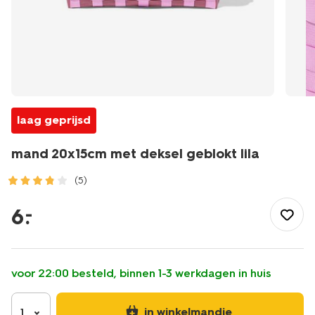
laag geprijsd
mand 20x15cm met deksel geblokt lila
(5)
/wonen-
slapen/opbergen/manden/mand-
6
.
–
20x15cm-
met-
deksel-
geblokt-
voor 22:00 besteld, binnen 1-3 werkdagen in huis
lila-
39800052.html
in winkelmandje
1