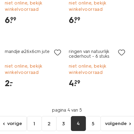
niet online, bekijk
niet online, bekijk
winkelvoorraad
winkelvoorraad
6
.
6
.
99
99
mandje ⌀26x6cm jute
ringen van natuurlijk
cederhout - 6 stuks
niet online, bekijk
niet online, bekijk
winkelvoorraad
winkelvoorraad
2
.
4
.
–
29
pagina 4 van 5
vorige
4
volgende
1
2
3
5
ga
volgen
naar
pagina