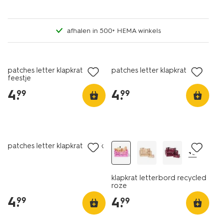
afhalen in 500+ HEMA winkels
patches letter klapkrat
patches letter klapkrat dino
feestje
4
.
4
.
99
99
patches letter klapkrat vrolijk
+5
klapkrat letterbord recycled
roze
4
.
4
.
99
99