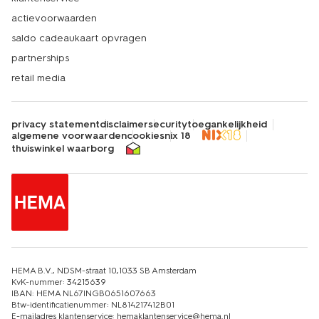
actievoorwaarden
saldo cadeaukaart opvragen
partnerships
retail media
privacy statement
disclaimer
security
toegankelijkheid
algemene voorwaarden
cookies
nix 18
thuiswinkel waarborg
HEMA B.V., NDSM-straat 10,1033 SB Amsterdam
KvK-nummer: 34215639
IBAN: HEMA NL67INGB0651607663
Btw-identificatienummer: NL814217412B01
E-mailadres klantenservice: hemaklantenservice@hema.nl