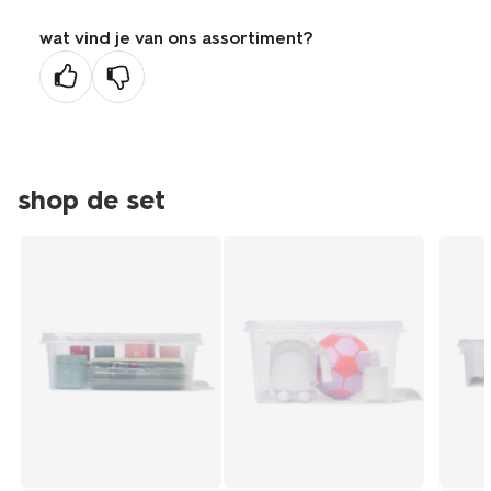
de
wat vind je van ons assortiment?
vorige
pagina
shop de set