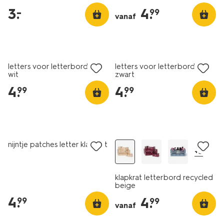
3
.
4
.
–
99
vanaf
letters voor letterbord krat
letters voor letterbord krat
wit
zwart
4
.
4
.
99
99
nijntje patches letter klapkrat
+5
klapkrat letterbord recycled
beige
4
.
4
.
99
99
vanaf