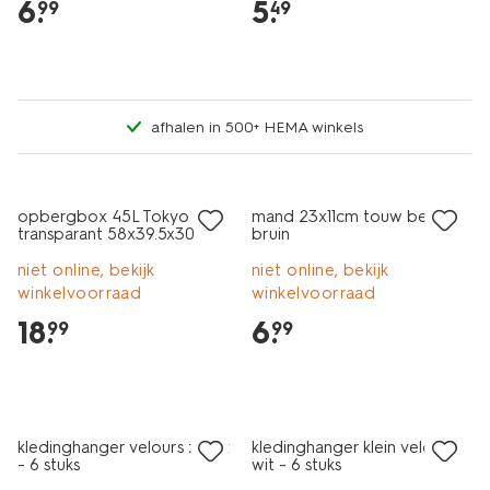
6
.
5
.
99
49
afhalen in 500+ HEMA winkels
opbergbox 45L Tokyo
mand 23x11cm touw beige-
transparant 58x39.5x30
bruin
recycled
niet online, bekijk
niet online, bekijk
winkelvoorraad
winkelvoorraad
18
.
6
.
99
99
kledinghanger velours zwart
kledinghanger klein velours
- 6 stuks
wit - 6 stuks