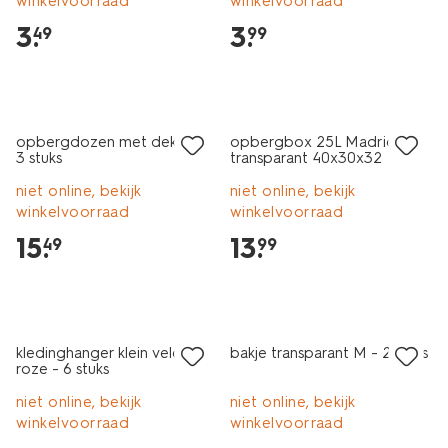
winkelvoorraad
winkelvoorraad
3
.
3
.
49
99
30% korting
alleen online
opbergdozen met deksel -
opbergbox 25L Madrid
3 stuks
transparant 40x30x32
niet online, bekijk
niet online, bekijk
winkelvoorraad
winkelvoorraad
15
.
13
.
49
99
30% korting
alleen online
kledinghanger klein velours
bakje transparant M - 2 stuks
roze - 6 stuks
niet online, bekijk
niet online, bekijk
winkelvoorraad
winkelvoorraad