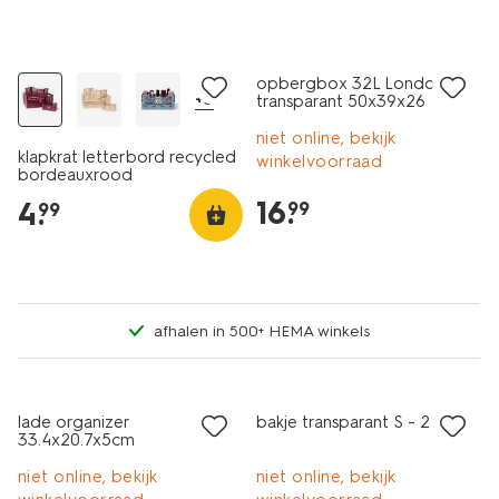
opbergbox 32L London
+5
transparant 50x39x26
niet online, bekijk
klapkrat letterbord recycled
winkelvoorraad
bordeauxrood
16
.
4
.
99
99
afhalen in 500+ HEMA winkels
30% korting
30% korting
alleen online
alleen online
lade organizer
bakje transparant S - 2 stuks
33.4x20.7x5cm
opbergmaatje L
niet online, bekijk
niet online, bekijk