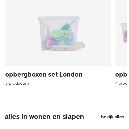
opbergboxen set London
opbe
3 producten
4 prod
alles in wonen en slapen
bekijk alles