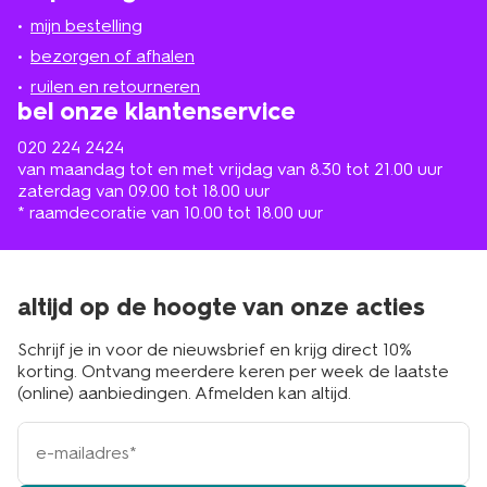
jou
mijn bestelling
in
de
bezorgen of afhalen
buurt
ruilen en retourneren
bel onze klantenservice
020 224 2424
van maandag tot en met vrijdag van 8.30 tot 21.00 uur
zaterdag van 09.00 tot 18.00 uur
* raamdecoratie van 10.00 tot 18.00 uur
altijd op de hoogte van onze acties
Schrijf je in voor de nieuwsbrief en krijg direct 10%
korting. Ontvang meerdere keren per week de laatste
(online) aanbiedingen. Afmelden kan altijd.
e-
mailadres