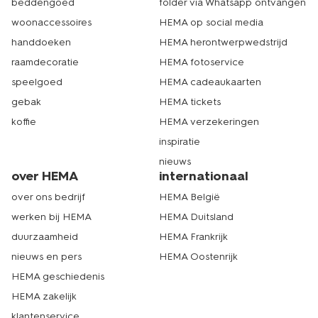
beddengoed
folder via Whatsapp ontvangen
woonaccessoires
HEMA op social media
handdoeken
HEMA herontwerpwedstrijd
raamdecoratie
HEMA fotoservice
speelgoed
HEMA cadeaukaarten
gebak
HEMA tickets
koffie
HEMA verzekeringen
inspiratie
nieuws
over HEMA
internationaal
over ons bedrijf
HEMA België
werken bij HEMA
HEMA Duitsland
duurzaamheid
HEMA Frankrijk
nieuws en pers
HEMA Oostenrijk
HEMA geschiedenis
HEMA zakelijk
klantenservice