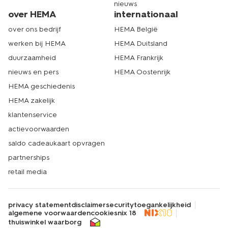
nieuws
over HEMA
internationaal
over ons bedrijf
HEMA België
werken bij HEMA
HEMA Duitsland
duurzaamheid
HEMA Frankrijk
nieuws en pers
HEMA Oostenrijk
HEMA geschiedenis
HEMA zakelijk
klantenservice
actievoorwaarden
saldo cadeaukaart opvragen
partnerships
retail media
privacy statement
disclaimer
security
toegankelijkheid
algemene voorwaarden
cookies
nix 18
thuiswinkel waarborg