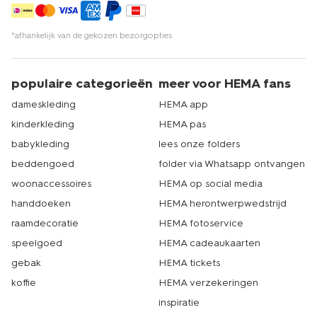
*afhankelijk van de gekozen bezorgopties
populaire categorieën
meer voor HEMA fans
dameskleding
HEMA app
kinderkleding
HEMA pas
babykleding
lees onze folders
beddengoed
folder via Whatsapp ontvangen
woonaccessoires
HEMA op social media
handdoeken
HEMA herontwerpwedstrijd
raamdecoratie
HEMA fotoservice
speelgoed
HEMA cadeaukaarten
gebak
HEMA tickets
koffie
HEMA verzekeringen
inspiratie