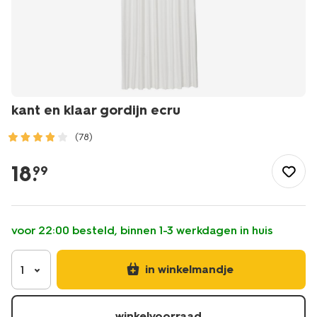
kant en klaar gordijn ecru
(78)
/wonen-
slapen/raamdecoratie/kant-
18
.
99
en-
klaar-
gordijnen/kant-
en-
voor 22:00 besteld, binnen 1-3 werkdagen in huis
klaar-
gordijn-
ecru-
in winkelmandje
1
7632069.html
winkelvoorraad