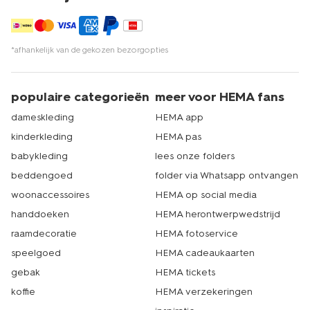
*afhankelijk van de gekozen bezorgopties
populaire categorieën
meer voor HEMA fans
dameskleding
HEMA app
kinderkleding
HEMA pas
babykleding
lees onze folders
beddengoed
folder via Whatsapp ontvangen
woonaccessoires
HEMA op social media
handdoeken
HEMA herontwerpwedstrijd
raamdecoratie
HEMA fotoservice
speelgoed
HEMA cadeaukaarten
gebak
HEMA tickets
koffie
HEMA verzekeringen