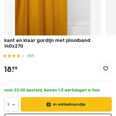
kant en klaar gordijn met plooiband
140x270
(57)
/wonen-
slapen/raamdecoratie/kant-
18
.
99
en-
klaar-
gordijnen/kant-
en-
voor 22:00 besteld, binnen 1-3 werkdagen in huis
klaar-
gordijn-
met-
in winkelmandje
1
plooiband-
140x270-