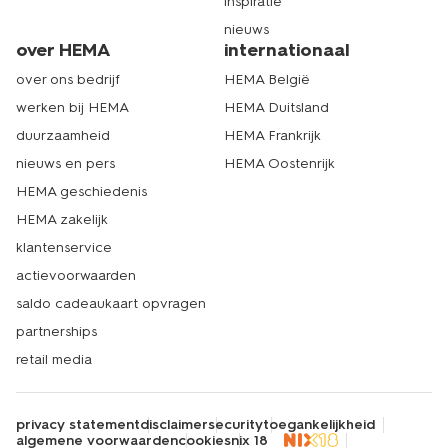
inspiratie
nieuws
over HEMA
internationaal
over ons bedrijf
HEMA België
werken bij HEMA
HEMA Duitsland
duurzaamheid
HEMA Frankrijk
nieuws en pers
HEMA Oostenrijk
HEMA geschiedenis
HEMA zakelijk
klantenservice
actievoorwaarden
saldo cadeaukaart opvragen
partnerships
retail media
privacy statement
disclaimer
security
toegankelijkheid
algemene voorwaarden
cookies
nix 18