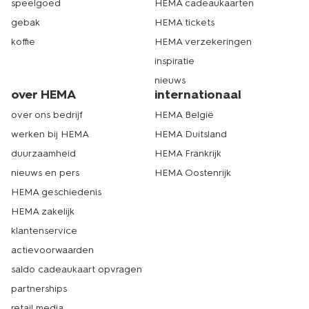
speelgoed
HEMA cadeaukaarten
gebak
HEMA tickets
koffie
HEMA verzekeringen
inspiratie
nieuws
over HEMA
internationaal
over ons bedrijf
HEMA België
werken bij HEMA
HEMA Duitsland
duurzaamheid
HEMA Frankrijk
nieuws en pers
HEMA Oostenrijk
HEMA geschiedenis
HEMA zakelijk
klantenservice
actievoorwaarden
saldo cadeaukaart opvragen
partnerships
retail media