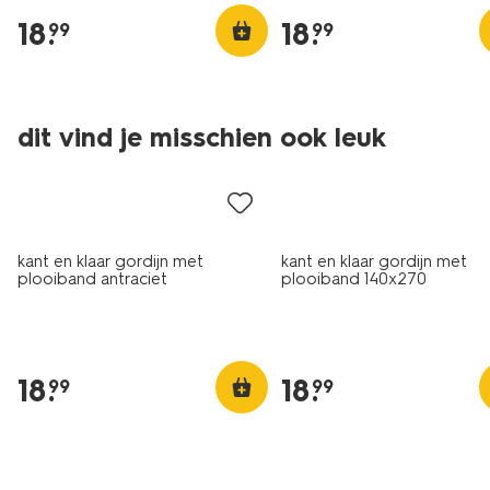
18
.
18
.
99
99
dit vind je misschien ook leuk
kant en klaar gordijn met
kant en klaar gordijn met
plooiband antraciet
plooiband 140x270
18
.
18
.
99
99