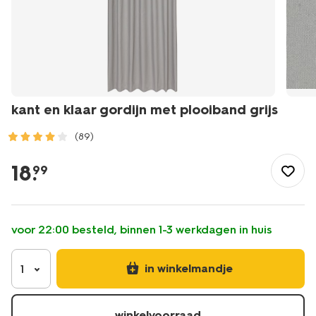
kant en klaar gordijn met plooiband grijs
(89)
/wonen-
slapen/raamdecoratie/kant-
18
.
99
en-
klaar-
gordijnen/kant-
en-
voor 22:00 besteld, binnen 1-3 werkdagen in huis
klaar-
gordijn-
met-
in winkelmandje
1
plooiband-
grijs-
7632120.html
winkelvoorraad