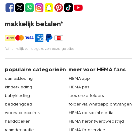
makkelijk betalen*
*afhankelijk van de gekozen bezorgopties
populaire categorieën
meer voor HEMA fans
dameskleding
HEMA app
kinderkleding
HEMA pas
babykleding
lees onze folders
beddengoed
folder via Whatsapp ontvangen
woonaccessoires
HEMA op social media
handdoeken
HEMA herontwerpwedstrijd
raamdecoratie
HEMA fotoservice