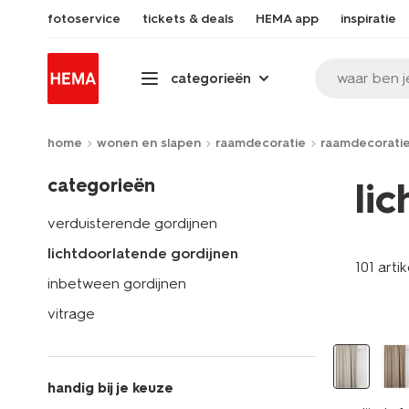
fotoservice
tickets & deals
HEMA app
inspiratie
waar ben j
categorieën
home
wonen en slapen
raamdecoratie
raamdecorati
categorieën
li
verduisterende gordijnen
lichtdoorlatende gordijnen
101 arti
inbetween gordijnen
vitrage
handig bij je keuze