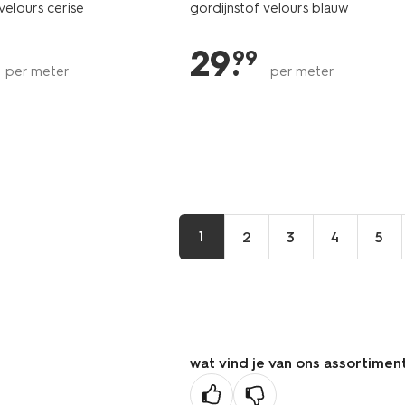
velours cerise
gordijnstof velours blauw
29
.
99
per meter
per meter
1
2
3
4
5
wat vind je van ons assortimen