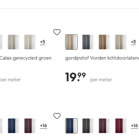
+5
+3
 Calais gerecycled groen
gordijnstof Vorden lichtdoorlate
19
.
99
per meter
per meter
+16
+16