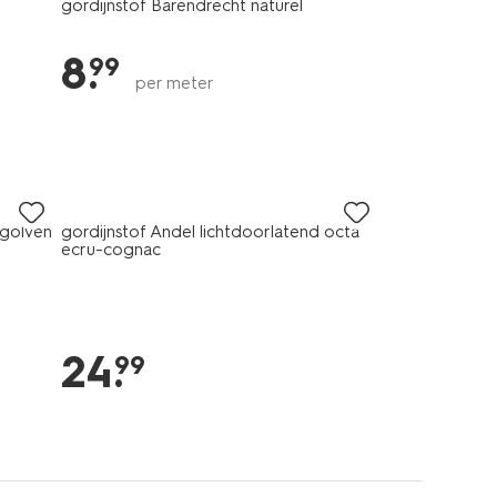
gordijnstof Barendrecht naturel
8
.
99
per meter
 golven
gordijnstof Andel lichtdoorlatend octa
ecru-cognac
24
.
99