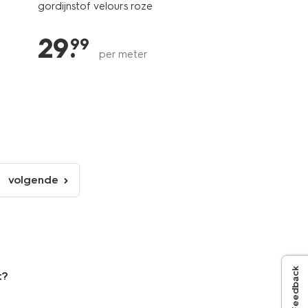
gordijnstof velours roze
29
.
99
per meter
volgende
volgende
pagina
Feedback
t?