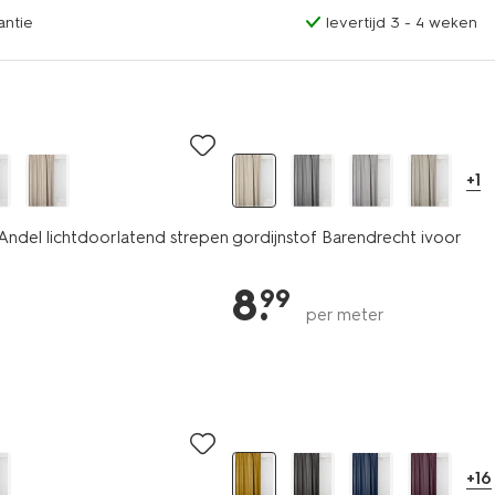
antie
levertijd 3 - 4 weken
+1
 Andel lichtdoorlatend strepen
gordijnstof Barendrecht ivoor
8
.
99
per meter
+16