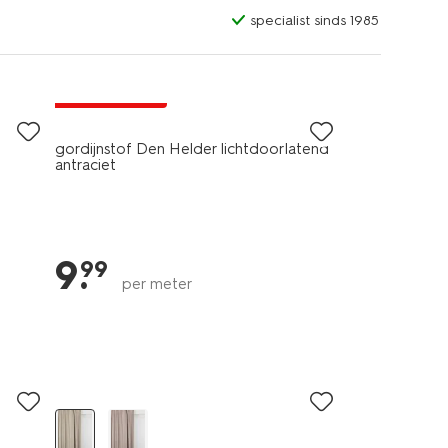
specialist sinds 1985
laag geprijsd
gordijnstof Den Helder lichtdoorlatend
antraciet
9
.
99
per meter