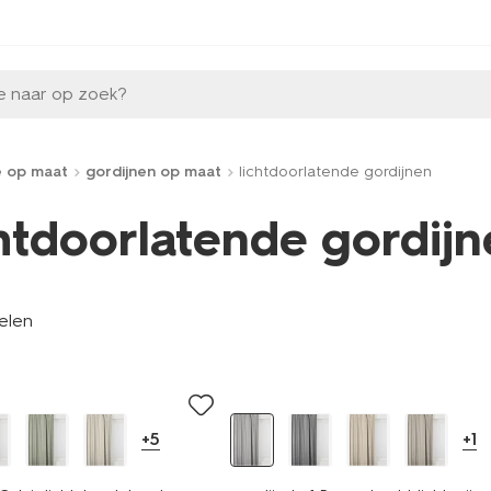
e naar op zoek?
e op maat
gordijnen op maat
lichtdoorlatende gordijnen
chtdoorlatende gordij
kelen
+5
+1