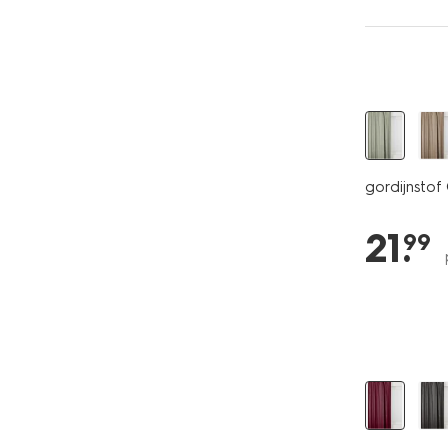
gordijnstof
21
.
99