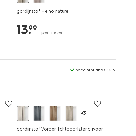
gordijnstof Heino naturel
13
.
99
per meter
specialist sinds 1985
+3
gordijnstof Vorden lichtdoorlatend ivoor