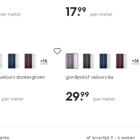
17
.
99
per meter
per meter
+16
+16
 velours donkergroen
gordijnstof velours lila
29
.
99
per meter
per meter
antie
levertijd 3 - 4 weken