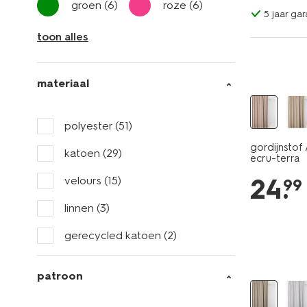
groen
(6)
roze
(6)
5 jaar gar
toon alles
materiaal
polyester
(51)
gordijnstof
katoen
(29)
ecru-terra
24
.
velours
(15)
99
linnen
(3)
gerecycled katoen
(2)
patroon