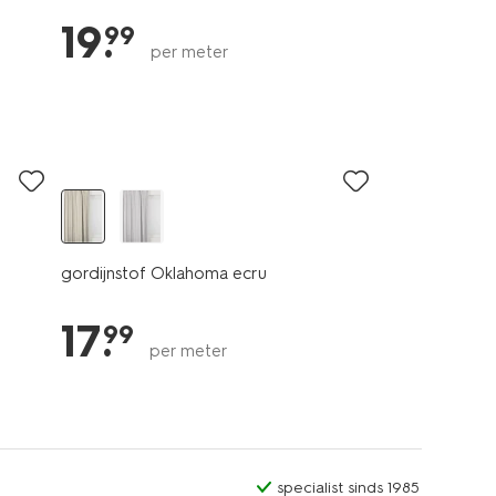
19
.
99
per meter
gordijnstof Oklahoma ecru
17
.
99
per meter
specialist sinds 1985