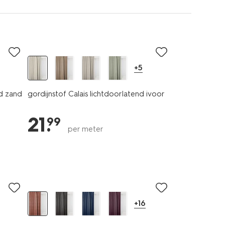
+5
nd zand
gordijnstof Calais lichtdoorlatend ivoor
21
.
99
per meter
+16