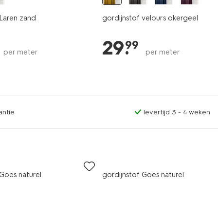
 Laren zand
gordijnstof velours okergeel
29
.
99
per meter
per meter
antie
levertijd 3 - 4 weken
 Goes naturel
gordijnstof Goes naturel