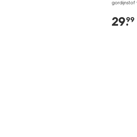
gordijnstof 
29
.
99