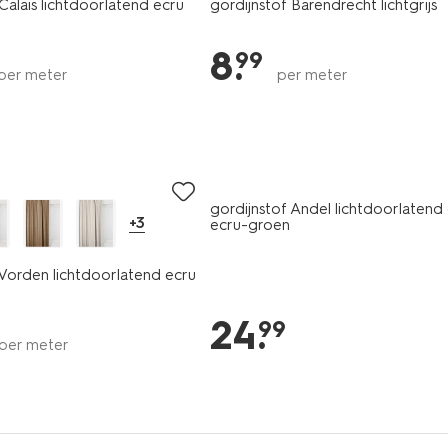
Calais lichtdoorlatend ecru
gordijnstof Barendrecht lichtgrijs
8
.
99
per meter
per meter
gordijnstof Andel lichtdoorlatend
+3
ecru-groen
 Vorden lichtdoorlatend ecru
24
.
99
per meter