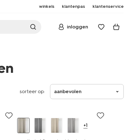
winkels
klantenpas
klantenservice
inloggen
nen
sorteer op:
aanbevolen
+1