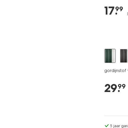
17
.
99
gordijnstof
29
.
99
5 jaar gar