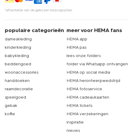
ook hoe hoog en breed de gordijnen moeten zijn. Met
onze gordijnen editor stel je ze zelf samen en bestel je
*afhankelijk van de gekozen bezorgopties
ze direct online. Wel zo makkelijk. En als je ze af en toe
wilt opfrissen, dan hebben we ook handige tips voor je
om je
gordijnen te wassen
. Echt HEMA.
populaire categorieën
meer voor HEMA fans
dameskleding
HEMA app
kinderkleding
HEMA pas
babykleding
lees onze folders
beddengoed
folder via Whatsapp ontvangen
woonaccessoires
HEMA op social media
handdoeken
HEMA herontwerpwedstrijd
raamdecoratie
HEMA fotoservice
speelgoed
HEMA cadeaukaarten
gebak
HEMA tickets
koffie
HEMA verzekeringen
inspiratie
nieuws