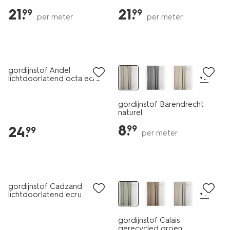
21
.
21
.
99
99
per meter
per meter
gordijnstof Andel
+2
lichtdoorlatend octa ecru-
cognac
gordijnstof Barendrecht
naturel
8
.
24
.
99
99
per meter
gordijnstof Cadzand
+6
lichtdoorlatend ecru
gordijnstof Calais
gerecycled groen