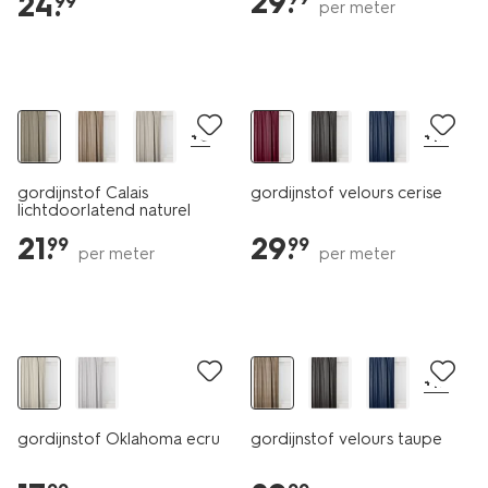
29
.
24
.
99
per meter
+6
+17
gordijnstof Calais
gordijnstof velours cerise
lichtdoorlatend naturel
21
.
29
.
99
99
per meter
per meter
+17
gordijnstof Oklahoma ecru
gordijnstof velours taupe