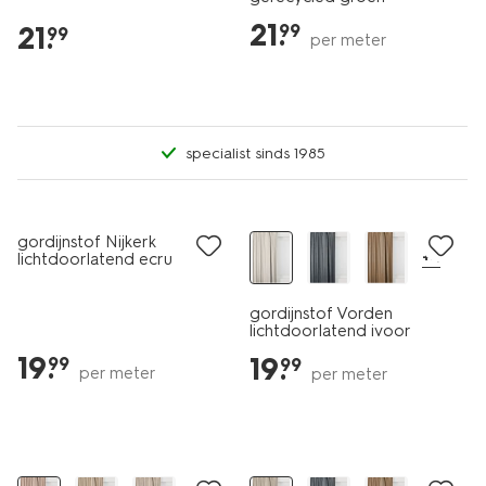
21
.
21
.
99
99
per meter
specialist sinds 1985
gordijnstof Nijkerk
+4
lichtdoorlatend ecru
gordijnstof Vorden
lichtdoorlatend ivoor
19
.
19
.
99
99
per meter
per meter