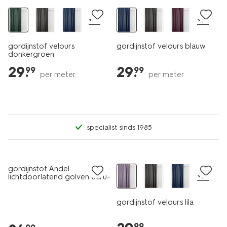
+17
+17
gordijnstof velours
gordijnstof velours blauw
donkergroen
29
.
29
.
99
99
per meter
per meter
specialist sinds 1985
gordijnstof Andel
+17
lichtdoorlatend golven ecru-
groen
gordijnstof velours lila
99