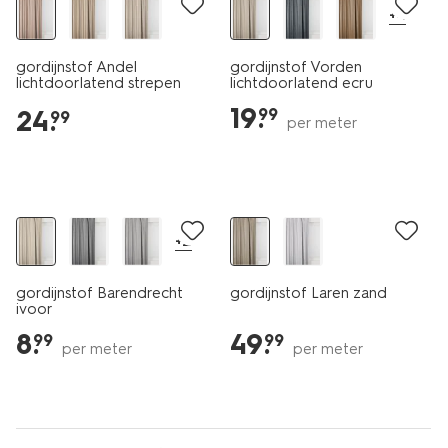
+4
gordijnstof Andel
gordijnstof Vorden
lichtdoorlatend strepen
lichtdoorlatend ecru
ecru-terra
19
.
24
.
99
99
per meter
+2
gordijnstof Barendrecht
gordijnstof Laren zand
ivoor
8
.
49
.
99
99
per meter
per meter