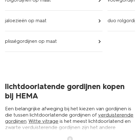
rolgordijnen op maat
vouwgordijnen
jaloezieën op maat
duo rolgordij
plisségordijnen op maat
lichtdoorlatende gordijnen kopen
bij HEMA
Een belangrijke afweging bij het kiezen van gordijnen is
die tussen lichtdoorlatende gordijnen of
verduisterende
gordijnen
.
Witte vitrage
is het meest lichtdoorlatend en
zwarte verduisterende gordijnen zijn het andere
uiterste. Daartussen heb je nog allerlei soorten waar je
uit kunt kiezen. En dan is ook de kleur nog iets om over