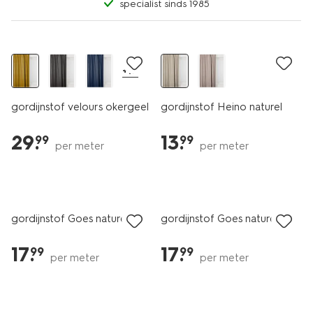
specialist sinds 1985
+17
gordijnstof velours okergeel
gordijnstof Heino naturel
29
.
13
.
99
99
per meter
per meter
gordijnstof Goes naturel
gordijnstof Goes naturel
17
.
17
.
99
99
per meter
per meter