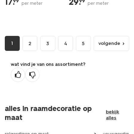
17
.
29
.
99
99
per meter
per meter
1
volgende
2
3
4
5
volgende
pagina
wat vind je van ons assortiment?
alles in raamdecoratie op
bekijk
maat
alles