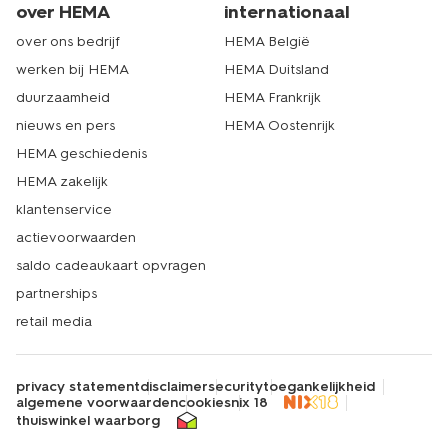
over HEMA
internationaal
over ons bedrijf
HEMA België
werken bij HEMA
HEMA Duitsland
duurzaamheid
HEMA Frankrijk
nieuws en pers
HEMA Oostenrijk
HEMA geschiedenis
HEMA zakelijk
klantenservice
actievoorwaarden
saldo cadeaukaart opvragen
partnerships
retail media
privacy statement
disclaimer
security
toegankelijkheid
algemene voorwaarden
cookies
nix 18
thuiswinkel waarborg